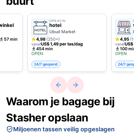
buurt
OPSLAG IN
winkel
hotel
Ubud Market
57 min
4,98
(250+)
4,95
(
US$ 1,49 per tas/dag
US$ 
vanaf
vanaf
454 min
100 mi
OPEN
OPEN
24/7 geopend
24/7 geo
Waarom je bagage bij
Stasher opslaan
Miljoenen tassen veilig opgeslagen