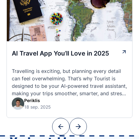
AI Travel App You’ll Love in 2025
Travelling is exciting, but planning every detail
can feel overwhelming. That’s why Tourist is
designed to be your AI-powered travel assistant,
making your trips smoother, smarter, and stress-
free. 🧭 What Makes the Tourist App Unique?
Periklis
18 sep. 2025
Unlike standard travel apps, Tourist combines
powerful tools into one easy-to-use platform:
With Tourist, your trip planning becomes as
exciting …