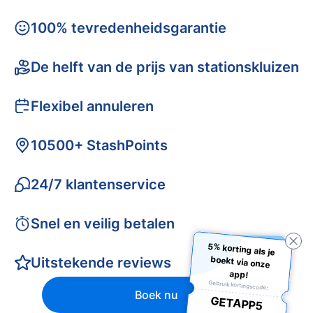
100% tevredenheidsgarantie
De helft van de prijs van stationskluizen
Flexibel annuleren
10500+ StashPoints
24/7 klantenservice
Snel en veilig betalen
5% korting als je
boekt via onze
Uitstekende reviews
app!
Gebruik kortingscode:
Boek nu
GETAPP5