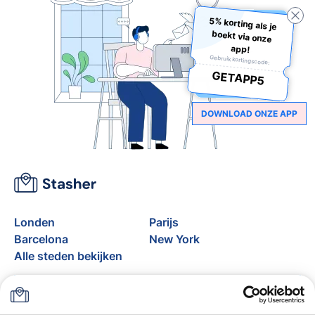
5% korting als je
boekt via onze
app!
Gebruik kortingscode:
GETAPP5
DOWNLOAD ONZE APP
Londen
Parijs
Barcelona
New York
Alle steden bekijken
Over
Prijzen
FAQ
Support