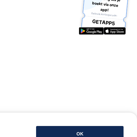
app!
Gebruik kortingscode:
GETAPP5
OK