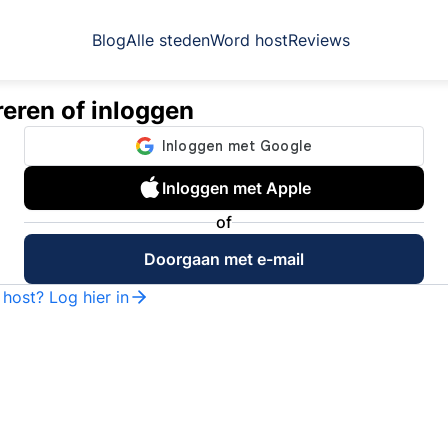
Blog
Alle steden
Word host
Reviews
reren of inloggen
Inloggen met Apple
of
Doorgaan met e-mail
 host? Log hier in