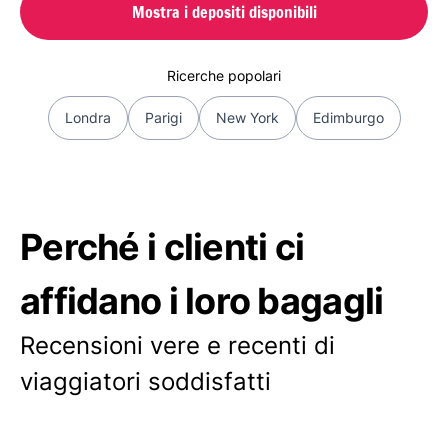
Mostra i depositi disponibili
Ricerche popolari
Londra
Parigi
New York
Edimburgo
Perché i clienti ci
affidano i loro bagagli
Recensioni vere e recenti di
viaggiatori soddisfatti