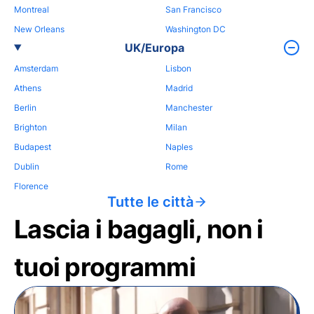
Montreal
San Francisco
New Orleans
Washington DC
UK/Europa
Amsterdam
Lisbon
Athens
Madrid
Berlin
Manchester
Brighton
Milan
Budapest
Naples
Dublin
Rome
Florence
Tutte le città
Lascia i bagagli, non i
tuoi programmi