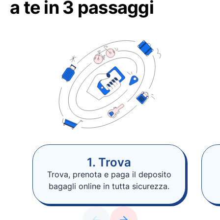
a te in 3 passaggi
1. Trova
Trova, prenota e paga il deposito
bagagli online in tutta sicurezza.