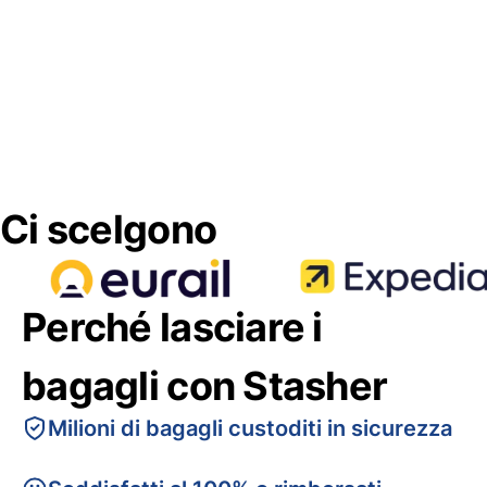
Ci scelgono
Perché lasciare i
bagagli con Stasher
Milioni di bagagli custoditi in sicurezza