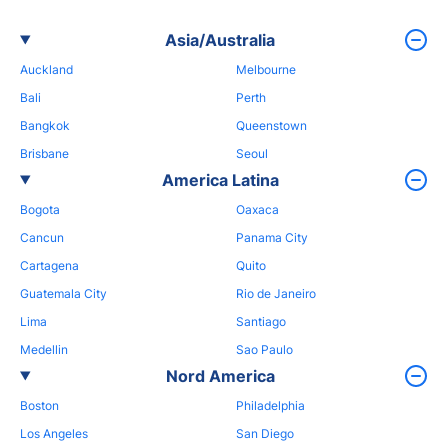
Asia/Australia
Auckland
Melbourne
Bali
Perth
Bangkok
Queenstown
Brisbane
Seoul
America Latina
Bogota
Oaxaca
Cancun
Panama City
Cartagena
Quito
Guatemala City
Rio de Janeiro
Lima
Santiago
Medellin
Sao Paulo
Nord America
Boston
Philadelphia
Los Angeles
San Diego