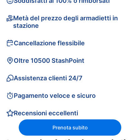
Soddisfatti al 100% o rimborsati
Metà del prezzo degli armadietti in
stazione
Cancellazione flessibile
Oltre 10500 StashPoint
Assistenza clienti 24/7
Pagamento veloce e sicuro
Recensioni eccellenti
Prenota subito