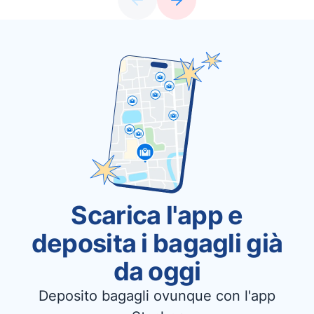
Scarica l'app e
deposita i bagagli già
da oggi
Deposito bagagli ovunque con l'app