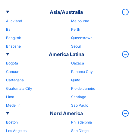
Asia/Australia
Auckland
Melbourne
Bali
Perth
Bangkok
Queenstown
Brisbane
Seoul
America Latina
Bogota
Oaxaca
Cancun
Panama City
Cartagena
Quito
Guatemala City
Rio de Janeiro
Lima
Santiago
Medellin
Sao Paulo
Nord America
Boston
Philadelphia
Los Angeles
San Diego