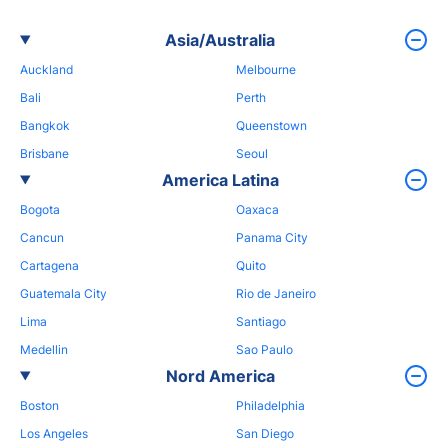
Asia/Australia
Auckland
Melbourne
Bali
Perth
Bangkok
Queenstown
Brisbane
Seoul
America Latina
Bogota
Oaxaca
Cancun
Panama City
Cartagena
Quito
Guatemala City
Rio de Janeiro
Lima
Santiago
Medellin
Sao Paulo
Nord America
Boston
Philadelphia
Los Angeles
San Diego