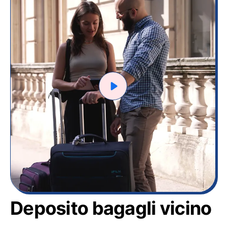
Deposito bagagli vicino