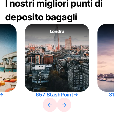
I nostri migliori punti di
deposito bagagli
Londra
657 StashPoint
3