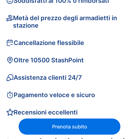
Soddisfatti al 100% o rimborsati
Metà del prezzo degli armadietti in
stazione
Cancellazione flessibile
Oltre 10500 StashPoint
Assistenza clienti 24/7
Pagamento veloce e sicuro
Recensioni eccellenti
Prenota subito