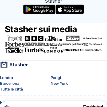
Stasher
Stasher sui media
Londra
Parigi
Barcellona
New York
Tutte le città
Informazioni
Prezzi