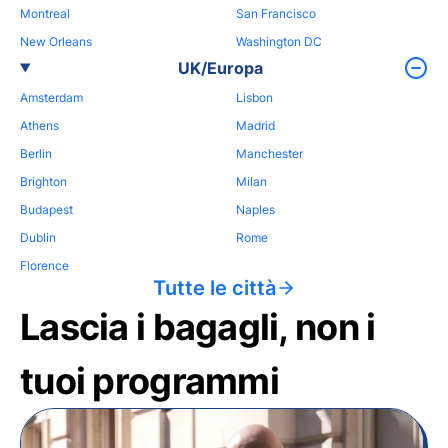
Montreal
San Francisco
New Orleans
Washington DC
UK/Europa
Amsterdam
Lisbon
Athens
Madrid
Berlin
Manchester
Brighton
Milan
Budapest
Naples
Dublin
Rome
Florence
Tutte le città
Lascia i bagagli, non i
tuoi programmi