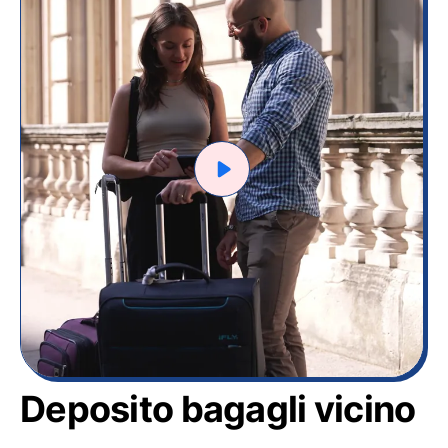
Deposito bagagli vicino