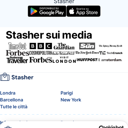
Stasher
Stasher sui media
Londra
Parigi
Barcellona
New York
Tutte le città
Informazioni
Prezzi