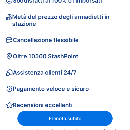
Soddisfatti al 100% o rimborsati
Metà del prezzo degli armadietti in
stazione
Cancellazione flessibile
Oltre 10500 StashPoint
Assistenza clienti 24/7
Pagamento veloce e sicuro
Recensioni eccellenti
Prenota subito