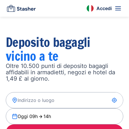
Accedi
Deposito bagagli
vicino a te
Oltre 10.500 punti di deposito bagagli
affidabili in armadietti, negozi e hotel da
1,49 £ al giorno.
Oggi 09h
14h