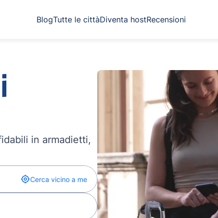
Blog
Tutte le città
Diventa host
Recensioni
i
dabili in armadietti,
Cerca vicino a me