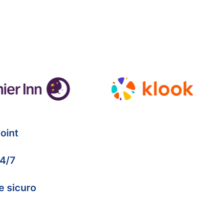
oint
24/7
e sicuro