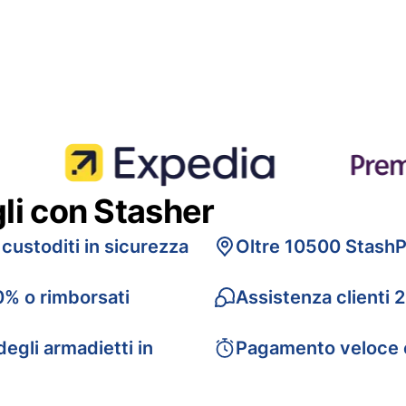
gli con Stasher
 custoditi in sicurezza
Oltre 10500 StashP
0% o rimborsati
Assistenza clienti 
egli armadietti in
Pagamento veloce 