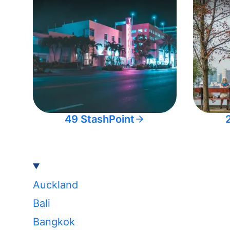
49 StashPoint
Auckland
Bali
Bangkok