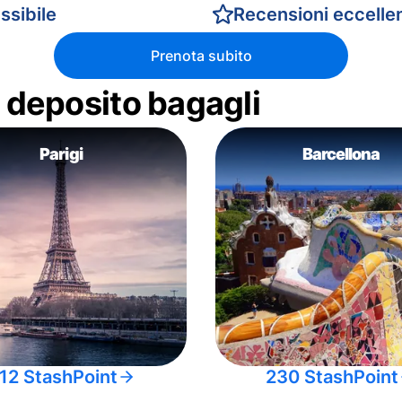
ssibile
Recensioni eccellen
Prenota subito
di deposito bagagli
Parigi
Barcellona
12 StashPoint
230 StashPoint