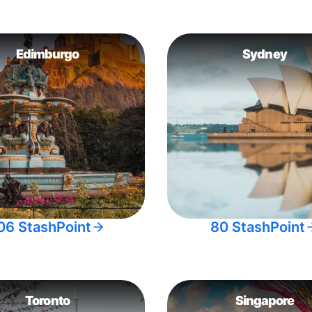
Edimburgo
Sydney
06 StashPoint
80 StashPoint
Toronto
Singapore