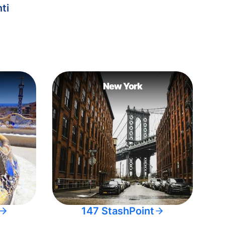
ti
New York
147 StashPoint