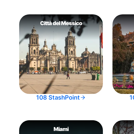
Città del Messico
108 StashPoint
1
Miami