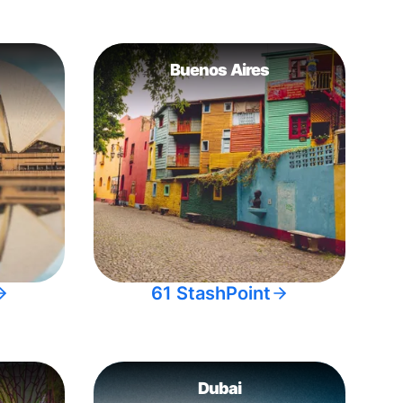
Buenos Aires
61 StashPoint
Dubai