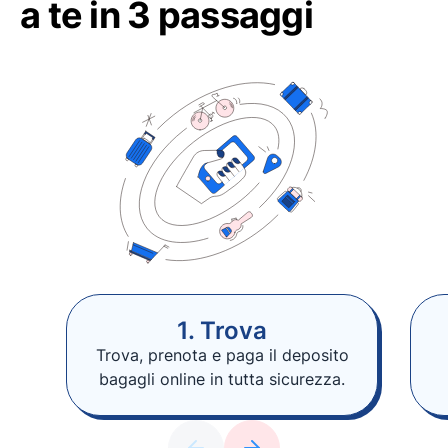
a te in 3 passaggi
1. Trova
Trova, prenota e paga il deposito
bagagli online in tutta sicurezza.