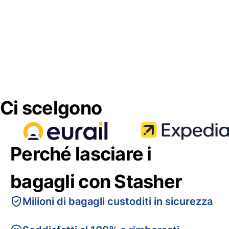
Ci scelgono
Perché lasciare i
bagagli con Stasher
Milioni di bagagli custoditi in sicurezza