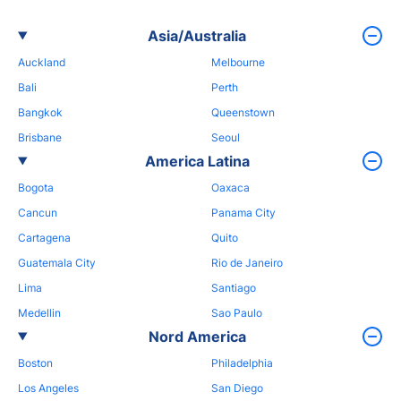
Asia/Australia
Auckland
Melbourne
Bali
Perth
Bangkok
Queenstown
Brisbane
Seoul
America Latina
Bogota
Oaxaca
Cancun
Panama City
Cartagena
Quito
Guatemala City
Rio de Janeiro
Lima
Santiago
Medellin
Sao Paulo
Nord America
Boston
Philadelphia
Los Angeles
San Diego