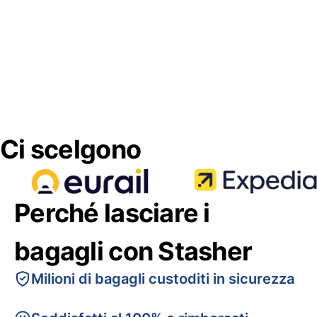
Ci scelgono
Perché lasciare i
bagagli con Stasher
Milioni di bagagli custoditi in sicurezza