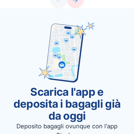
Scarica l'app e
deposita i bagagli già
da oggi
Deposito bagagli ovunque con l'app