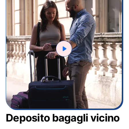
Deposito bagagli vicino