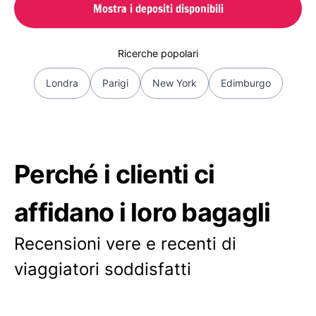
Mostra i depositi disponibili
Ricerche popolari
Londra
Parigi
New York
Edimburgo
Perché i clienti ci
affidano i loro bagagli
Recensioni vere e recenti di
viaggiatori soddisfatti