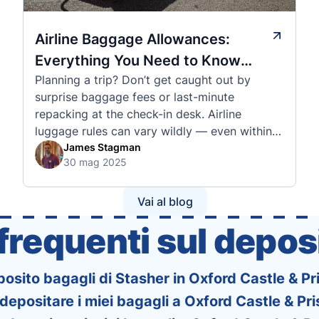
Airline Baggage Allowances:
Everything You Need to Know
Planning a trip? Don’t get caught out by
Before You Fly
surprise baggage fees or last-minute
repacking at the check-in desk. Airline
luggage rules can vary wildly — even within
the same country or alliance. That’s why
James Stagman
30 mag 2025
we’ve created a detailed set of guides to help
you navigate the cabin and checked baggage
policies of over 30 international …
Vai al blog
requenti sul deposi
eposito bagagli di Stasher in Oxford Castle & P
epositare i miei bagagli a Oxford Castle & Pr