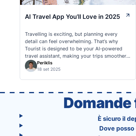
AI Travel App You’ll Love in 2025
Travelling is exciting, but planning every
detail can feel overwhelming. That’s why
Tourist is designed to be your AI-powered
travel assistant, making your trips smoother,
smarter, and stress-free. 🧭 What Makes the
Periklis
18 set 2025
Tourist App Unique? Unlike standard travel
apps, Tourist combines powerful tools into
one easy-to-use platform: With Tourist, your
trip planning becomes as exciting …
Domande f
È sicuro il d
Dove posso d