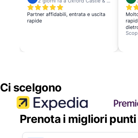
2 giorni fa a Oxford Castle & Prison
Partner affidabili, entrata e uscita
Molto
rapide
rapid
dietr
Scopr
che e
molte
sovra
usere
effic
Ci scelgono
Prenota i migliori punti