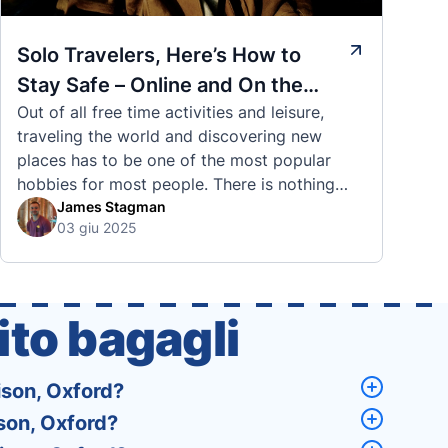
Solo Travelers, Here’s How to
Stay Safe – Online and On the
Out of all free time activities and leisure,
Road
traveling the world and discovering new
places has to be one of the most popular
hobbies for most people. There is nothing
quite like visiting a brand new city, country,
James Stagman
03 giu 2025
or region and experiencing the culture, the
traditions, the languages, and everything else
that a completely new …
to bagagli
rison, Oxford?
ison, Oxford?