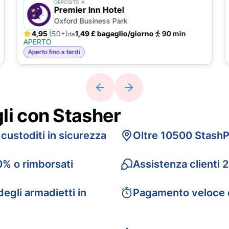
DEPOSITO A
Premier Inn Hotel
Oxford Business Park
4,95
(50+)
1,49 £ bagaglio/giorno
90 min
da
APERTO
Aperto fino a tardi
gli con Stasher
 custoditi in sicurezza
Oltre 10500 StashP
0% o rimborsati
Assistenza clienti 
egli armadietti in
Pagamento veloce 