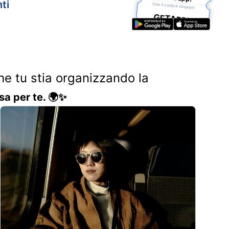
ti
Usa il codice coupon:
GETAPP5
Che tu stia organizzando la
sa per te. 🌍✨