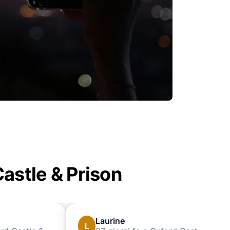
 Castle & Prison
Laurine
L