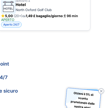
DEPOSITO A
Hotel
North Oxford Golf Club
5,00
(20+)
1,49 £ bagaglio/giorno
96 min
4,
da
APERTO
APE
Aperto 24/7
Apert
oint
24/7
e sicuro
Ottieni il 5% di
sconto
prenotando dalla
nostra app!