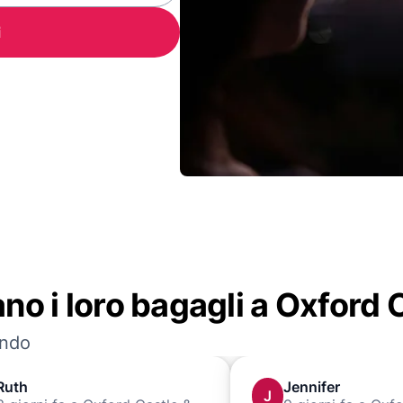
i
dano i loro bagagli a Oxford
ondo
Ruth
Jennifer
J