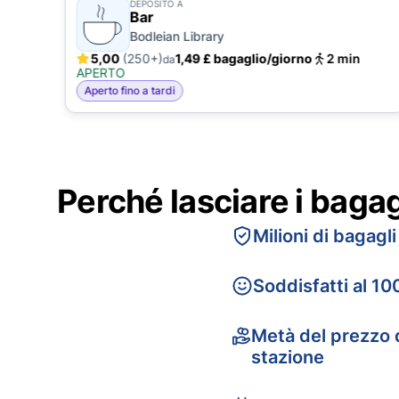
DEPOSITO A
Bar
Bodleian Library
n
5,00
(250+)
1,49 £ bagaglio/giorno
2 min
da
APERTO
Aperto fino a tardi
Perché lasciare i baga
Milioni di bagagli
Soddisfatti al 10
Metà del prezzo d
stazione