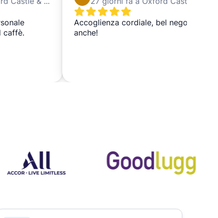
9 giorni fa a Oxford Castle & Prison
27 giorni fa a Oxford Castle & Prison
rsonale
Accoglienza cordiale, bel negozio
l caffè.
anche!