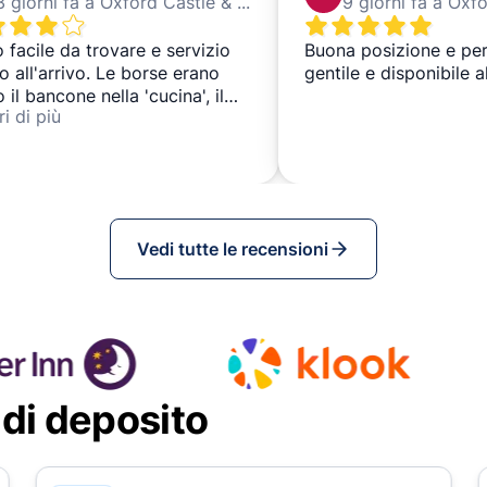
3 giorni fa a Oxford Castle & Prison
 facile da trovare e servizio
Buona posizione e pe
o all'arrivo. Le borse erano
gentile e disponibile a
o il bancone nella 'cucina', il
i di più
ra un po' strano, ma c'erano
 borse, quindi forse era un
ccarico. A parte questo, lo
i di nuovo perché è stato
iente e semplice.
Vedi tutte le recensioni
 di deposito