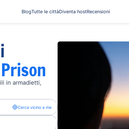
Blog
Tutte le città
Diventa host
Recensioni
i
 Prison
li in armadietti,
Cerca vicino a me