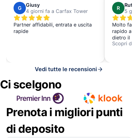
Giusy
Ruth
G
R
4 giorni fa a Carfax Tower
5 gio
Partner affidabili, entrata e uscita
Molto facil
rapide
rapido all'
dietro il ba
Scopri di p
che era un
molte borse
sovraccaric
userei di 
Vedi tutte le recensioni
efficiente 
Ci scelgono
Prenota i migliori punti
di deposito