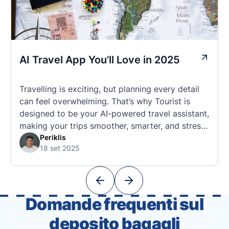
AI Travel App You’ll Love in 2025
Travelling is exciting, but planning every detail
can feel overwhelming. That’s why Tourist is
designed to be your AI-powered travel assistant,
making your trips smoother, smarter, and stress-
free. 🧭 What Makes the Tourist App Unique?
Periklis
18 set 2025
Unlike standard travel apps, Tourist combines
powerful tools into one easy-to-use platform:
With Tourist, your trip planning becomes as
exciting …
Domande frequenti sul
deposito bagagli