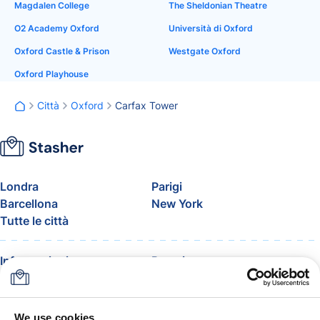
Magdalen College
The Sheldonian Theatre
O2 Academy Oxford
Università di Oxford
Oxford Castle & Prison
Westgate Oxford
Oxford Playhouse
Città
Oxford
Carfax Tower
Londra
Parigi
Barcellona
New York
Tutte le città
Informazioni
Prezzi
FAQ
Assistenza
Blog
Entra nel programma
affiliati di Stasher
We use cookies