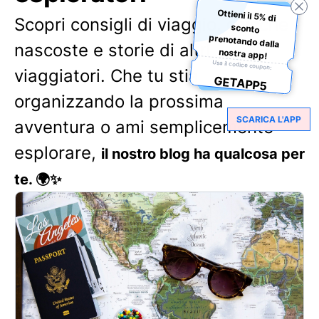
Ottieni il 5% di
sconto
prenotando dalla
Scopri consigli di viaggio, chicche
nascoste e storie di altri
nostra app!
Usa il codice coupon:
viaggiatori. Che tu stia
GETAPP5
organizzando la prossima
SCARICA L'APP
avventura o ami semplicemente
esplorare,
il nostro blog ha qualcosa per
te. 🌍✨