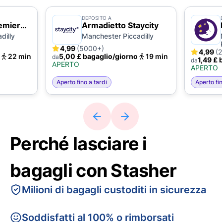
DEPOSITO A
emier
Armadietto Staycity
dilly
Manchester Piccadilly
4,99
(5000+)
4,99
(
22 min
5,00 £ bagaglio/giorno
19 min
da
1,49 £ 
da
APERTO
APERTO
Aperto fino a tardi
Aperto fin
Perché lasciare i
bagagli con Stasher
Milioni di bagagli custoditi in sicurezza
Soddisfatti al 100% o rimborsati