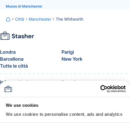
Museo di Manchester
Città
Manchester
The Whitworth
Londra
Parigi
Barcellona
New York
Tutte le città
Informazioni
Prezzi
FAQ
Assistenza
Blog
Entra nel programma
affiliati di Stasher
We use cookies
Bagaglio consentito in
We use cookies to personalise content, ads and analytics
aereo
La garanzia Stasher
Termini e condizioni