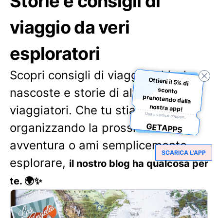
Storie e consigli di
viaggio da veri
esploratori
Scopri consigli di viaggio, chicche
Ottieni il 5% di
sconto
prenotando dalla
nascoste e storie di altri
nostra app!
viaggiatori. Che tu stia
Usa il codice coupon:
organizzando la prossima
GETAPP5
avventura o ami semplicemente
SCARICA L'APP
esplorare,
il nostro blog ha qualcosa per
te. 🌍✨