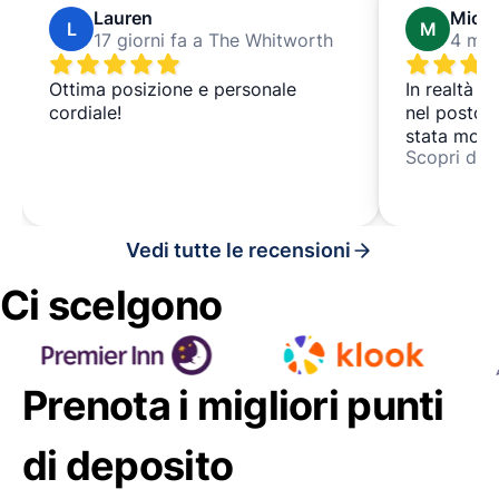
Lauren
Micha
L
M
17 giorni fa a The Whitworth
4 mes
Ottima posizione e personale
In realtà h
cordiale!
nel posto s
stata molto
Scopri di p
visto il mi
prenotazio
problemi a 
Vedi tutte le recensioni
Ci scelgono
Prenota i migliori punti
di deposito