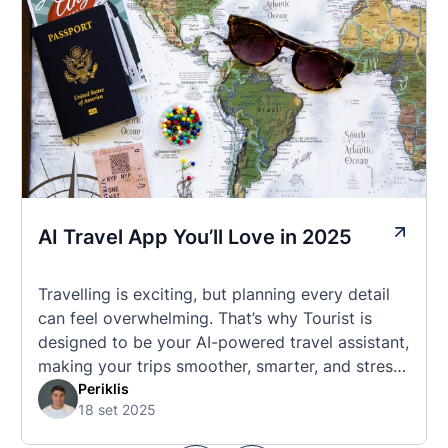
AI Travel App You’ll Love in 2025
Travelling is exciting, but planning every detail
can feel overwhelming. That’s why Tourist is
designed to be your AI-powered travel assistant,
making your trips smoother, smarter, and stress-
free. 🧭 What Makes the Tourist App Unique?
Periklis
18 set 2025
Unlike standard travel apps, Tourist combines
powerful tools into one easy-to-use platform: