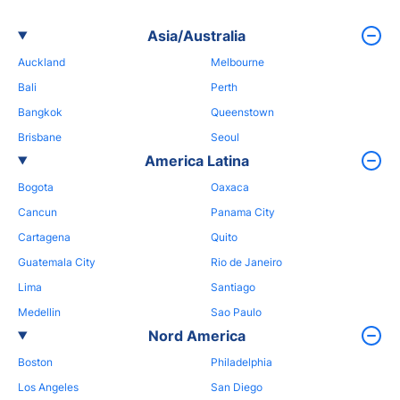
Asia/Australia
Auckland
Melbourne
Bali
Perth
Bangkok
Queenstown
Brisbane
Seoul
America Latina
Bogota
Oaxaca
Cancun
Panama City
Cartagena
Quito
Guatemala City
Rio de Janeiro
Lima
Santiago
Medellin
Sao Paulo
Nord America
Boston
Philadelphia
Los Angeles
San Diego