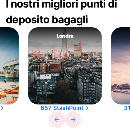
I nostri migliori punti di
deposito bagagli
Londra
657 StashPoint
31