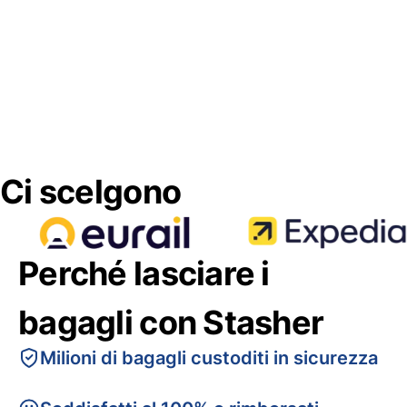
Ci scelgono
Perché lasciare i
bagagli con Stasher
Milioni di bagagli custoditi in sicurezza