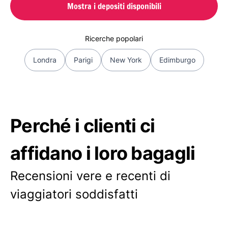
Mostra i depositi disponibili
Ricerche popolari
Londra
Parigi
New York
Edimburgo
Perché i clienti ci
affidano i loro bagagli
Recensioni vere e recenti di
viaggiatori soddisfatti