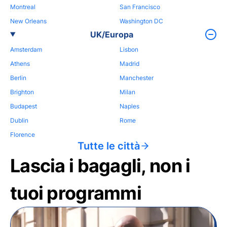
Montreal
San Francisco
New Orleans
Washington DC
UK/Europa
Amsterdam
Lisbon
Athens
Madrid
Berlin
Manchester
Brighton
Milan
Budapest
Naples
Dublin
Rome
Florence
Tutte le città
Lascia i bagagli, non i
tuoi programmi