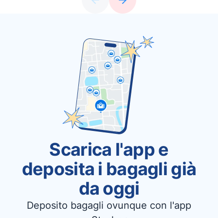
Scarica l'app e
deposita i bagagli già
da oggi
Deposito bagagli ovunque con l'app