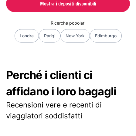
Mostra i depositi disponibili
Ricerche popolari
Londra
Parigi
New York
Edimburgo
Perché i clienti ci
affidano i loro bagagli
Recensioni vere e recenti di
viaggiatori soddisfatti