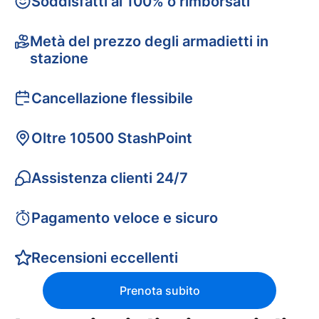
Soddisfatti al 100% o rimborsati
Metà del prezzo degli armadietti in
stazione
Cancellazione flessibile
Oltre 10500 StashPoint
Assistenza clienti 24/7
Pagamento veloce e sicuro
Recensioni eccellenti
Prenota subito