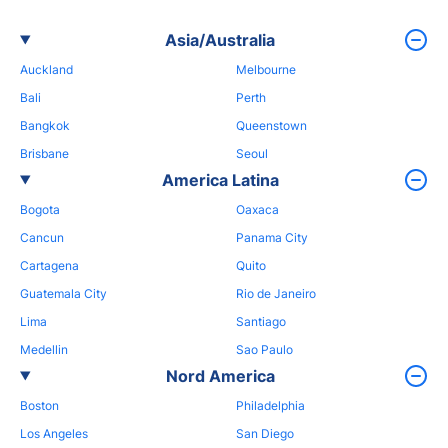
Asia/Australia
Auckland
Melbourne
Bali
Perth
Bangkok
Queenstown
Brisbane
Seoul
America Latina
Bogota
Oaxaca
Cancun
Panama City
Cartagena
Quito
Guatemala City
Rio de Janeiro
Lima
Santiago
Medellin
Sao Paulo
Nord America
Boston
Philadelphia
Los Angeles
San Diego