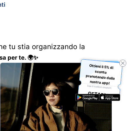
ti
Che tu stia organizzando la
sa per te. 🌍✨
Ottieni il 5% di
sconto
prenotando dalla
nostra app!
Usa il codice coupon:
GETAPP5