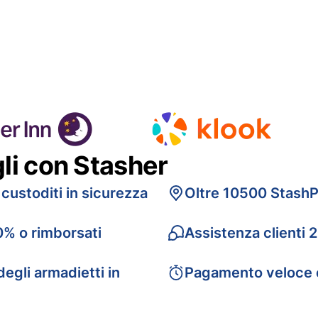
gli con Stasher
 custoditi in sicurezza
Oltre 10500 StashP
0% o rimborsati
Assistenza clienti 
egli armadietti in
Pagamento veloce 