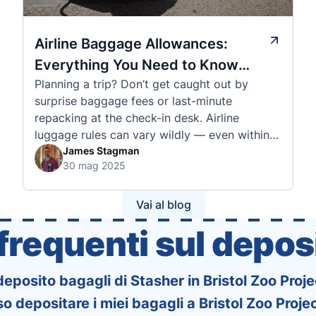
Airline Baggage Allowances:
Everything You Need to Know
Planning a trip? Don’t get caught out by
Before You Fly
surprise baggage fees or last-minute
repacking at the check-in desk. Airline
luggage rules can vary wildly — even within
the same country or alliance. That’s why
James Stagman
30 mag 2025
we’ve created a detailed set of guides to help
you navigate the cabin and checked baggage
policies of over 30 international …
Vai al blog
requenti sul deposi
 deposito bagagli di Stasher in Bristol Zoo Proje
 depositare i miei bagagli a Bristol Zoo Projec