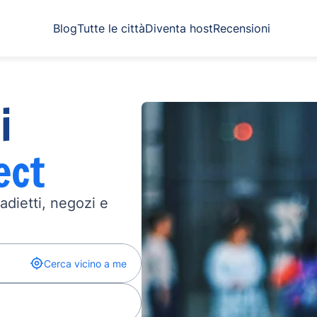
Blog
Tutte le città
Diventa host
Recensioni
i
ect
madietti, negozi e
Cerca vicino a me