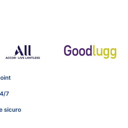
oint
24/7
e sicuro