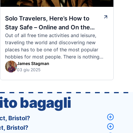
Solo Travelers, Here’s How to
Stay Safe – Online and On the
Out of all free time activities and leisure,
Road
traveling the world and discovering new
places has to be one of the most popular
hobbies for most people. There is nothing
quite like visiting a brand new city, country,
James Stagman
03 giu 2025
or region and experiencing the culture, the
traditions, the languages, and everything else
that a completely new …
to bagagli
ct, Bristol?
t, Bristol?