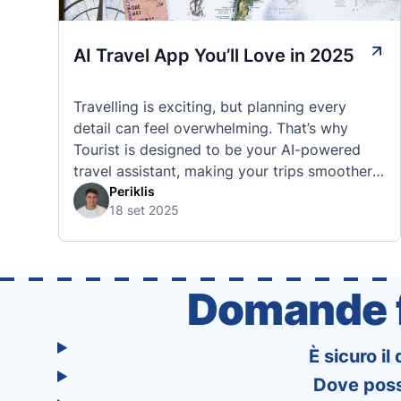
AI Travel App You’ll Love in 2025
Travelling is exciting, but planning every
detail can feel overwhelming. That’s why
Tourist is designed to be your AI-powered
travel assistant, making your trips smoother,
smarter, and stress-free. 🧭 What Makes the
Periklis
18 set 2025
Tourist App Unique? Unlike standard travel
apps, Tourist combines powerful tools into
one easy-to-use platform: With Tourist, your
trip planning becomes as exciting …
Domande f
È sicuro il
Dove posso