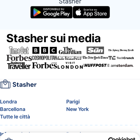
Stasher
Stasher sui media
Londra
Parigi
Barcellona
New York
Tutte le città
Informazioni
Prezzi