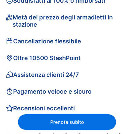
Soddisfatti al 100% o rimborsati
Metà del prezzo degli armadietti in
stazione
Cancellazione flessibile
Oltre 10500 StashPoint
Assistenza clienti 24/7
Pagamento veloce e sicuro
Recensioni eccellenti
Prenota subito