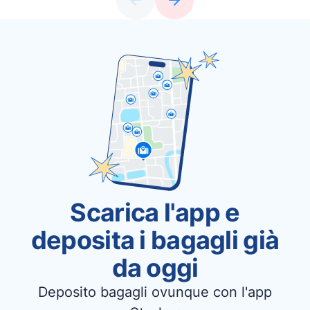
Scarica l'app e
deposita i bagagli già
da oggi
Deposito bagagli ovunque con l'app