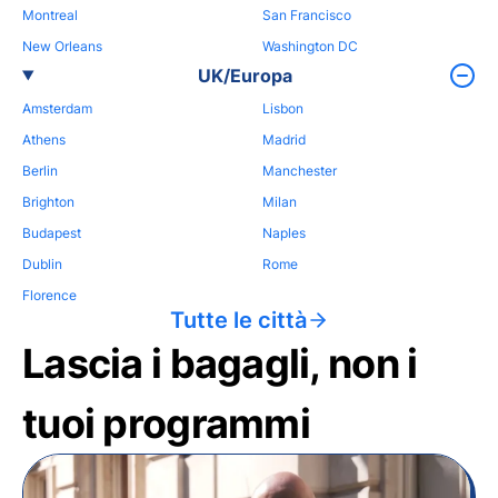
Montreal
San Francisco
New Orleans
Washington DC
UK/Europa
Amsterdam
Lisbon
Athens
Madrid
Berlin
Manchester
Brighton
Milan
Budapest
Naples
Dublin
Rome
Florence
Tutte le città
Lascia i bagagli, non i
tuoi programmi