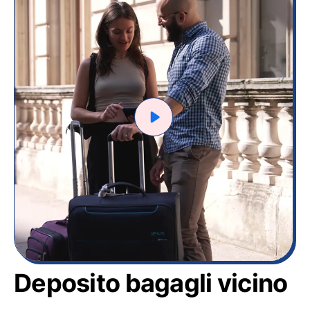
Deposito bagagli vicino