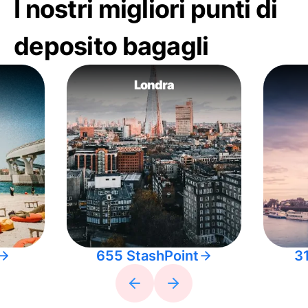
I nostri migliori punti di
deposito bagagli
Londra
655 StashPoint
3