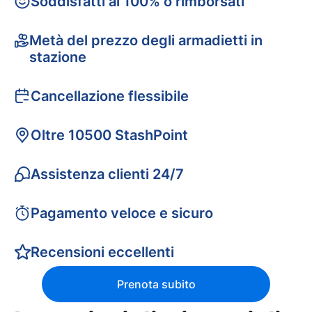
Soddisfatti al 100% o rimborsati
Metà del prezzo degli armadietti in
stazione
Cancellazione flessibile
Oltre 10500 StashPoint
Assistenza clienti 24/7
Pagamento veloce e sicuro
Recensioni eccellenti
Prenota subito