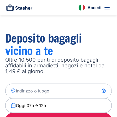
Accedi
Deposito bagagli
vicino a te
Oltre 10.500 punti di deposito bagagli
affidabili in armadietti, negozi e hotel da
1,49 £ al giorno.
Oggi 07h
12h