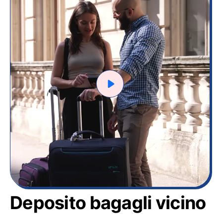
Deposito bagagli vicino