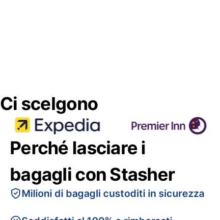
Ci scelgono
Perché lasciare i
bagagli con Stasher
Milioni di bagagli custoditi in sicurezza