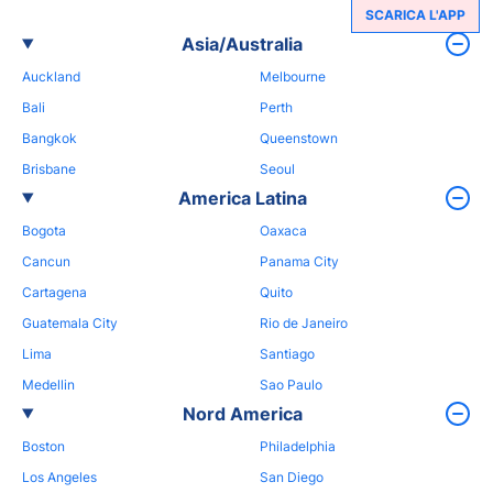
SCARICA L'APP
Asia/Australia
Auckland
Melbourne
Bali
Perth
Bangkok
Queenstown
Brisbane
Seoul
America Latina
Bogota
Oaxaca
Cancun
Panama City
Cartagena
Quito
Guatemala City
Rio de Janeiro
Lima
Santiago
Medellin
Sao Paulo
Nord America
Boston
Philadelphia
Los Angeles
San Diego