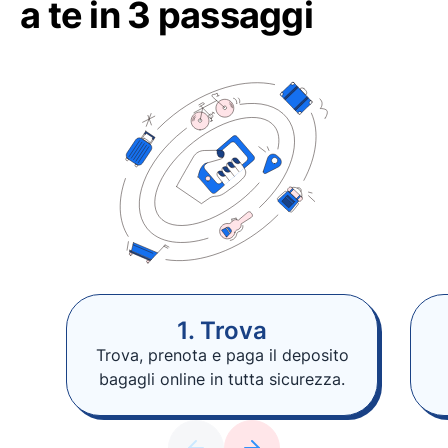
a te in 3 passaggi
1. Trova
Trova, prenota e paga il deposito
bagagli online in tutta sicurezza.