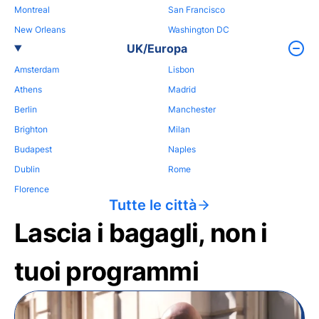
Montreal
San Francisco
New Orleans
Washington DC
UK/Europa
Amsterdam
Lisbon
Athens
Madrid
Berlin
Manchester
Brighton
Milan
Budapest
Naples
Dublin
Rome
Florence
Tutte le città
Lascia i bagagli, non i
tuoi programmi