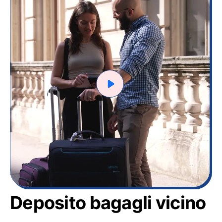
Deposito bagagli vicino