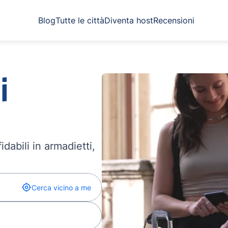
Blog
Tutte le città
Diventa host
Recensioni
i
dabili in armadietti,
Cerca vicino a me