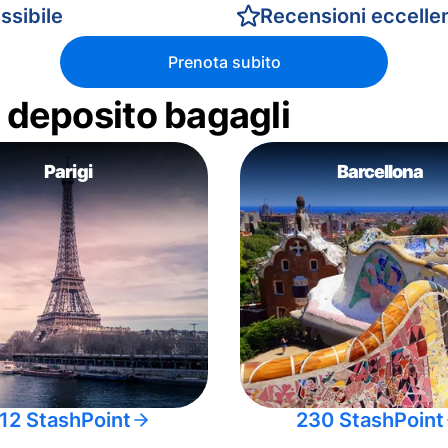
ssibile
Recensioni eccellen
Prenota subito
di deposito bagagli
Parigi
Barcellona
12 StashPoint
230 StashPoint