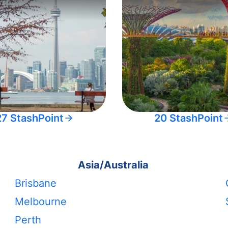
27 StashPoint
20 StashPoint
Asia/Australia
Brisbane
Melbourne
Perth