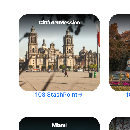
Città del Messico
108 StashPoint
1
Miami