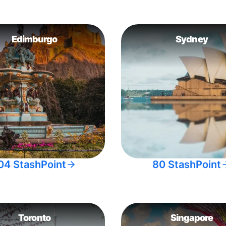
Edimburgo
Sydney
04 StashPoint
80 StashPoint
Toronto
Singapore