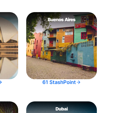
Buenos Aires
61 StashPoint
Dubai