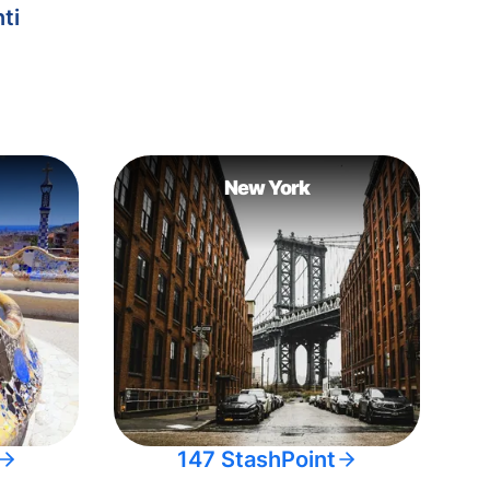
ti
New York
147 StashPoint