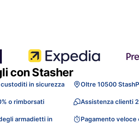
gli con Stasher
 custoditi in sicurezza
Oltre 10500 StashP
0% o rimborsati
Assistenza clienti 
egli armadietti in
Pagamento veloce 