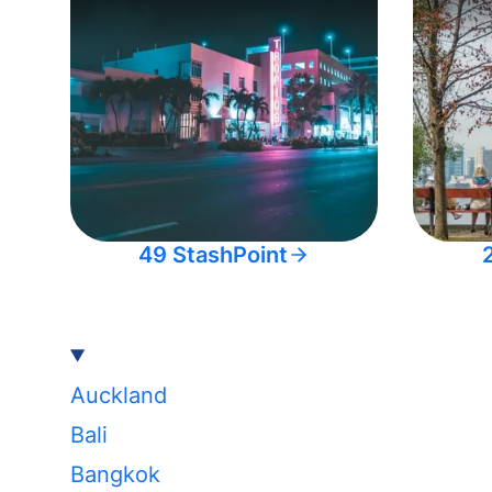
49 StashPoint
Auckland
Bali
Bangkok