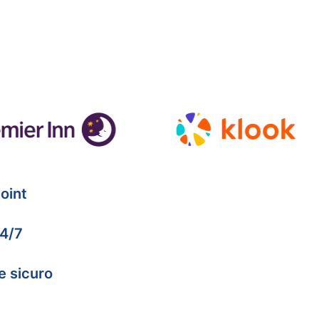
oint
24/7
e sicuro