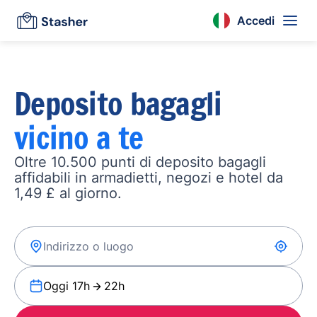
Accedi
Deposito bagagli
vicino a te
Oltre 10.500 punti di deposito bagagli
affidabili in armadietti, negozi e hotel da
1,49 £ al giorno.
Oggi 17h
22h