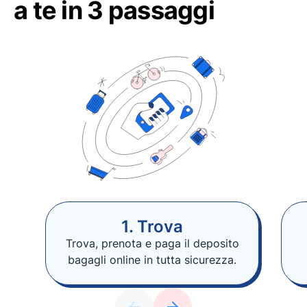
a te in 3 passaggi
1. Trova
Trova, prenota e paga il deposito
bagagli online in tutta sicurezza.