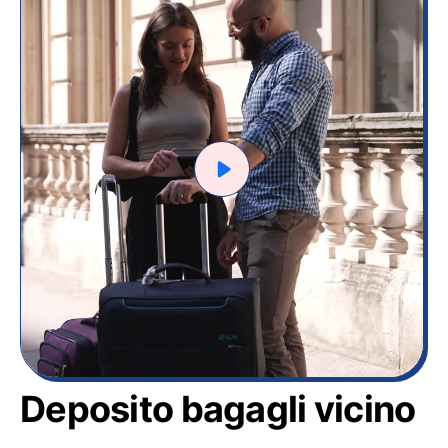
Deposito bagagli vicino