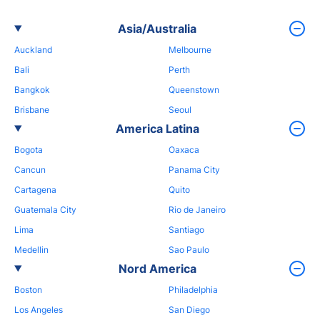
Asia/Australia
Auckland
Melbourne
Bali
Perth
Bangkok
Queenstown
Brisbane
Seoul
America Latina
Bogota
Oaxaca
Cancun
Panama City
Cartagena
Quito
Guatemala City
Rio de Janeiro
Lima
Santiago
Medellin
Sao Paulo
Nord America
Boston
Philadelphia
Los Angeles
San Diego