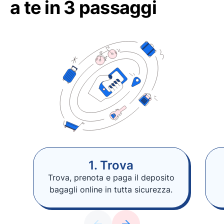
a te in 3 passaggi
1. Trova
Trova, prenota e paga il deposito
bagagli online in tutta sicurezza.