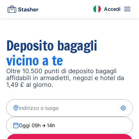
Accedi
Deposito bagagli
vicino a te
Oltre 10.500 punti di deposito bagagli
affidabili in armadietti, negozi e hotel da
1,49 £ al giorno.
Oggi 09h
14h