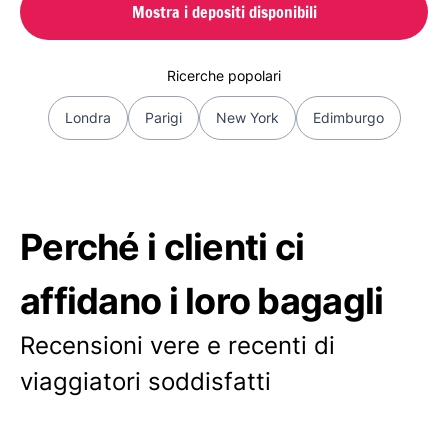
Mostra i depositi disponibili
Ricerche popolari
Londra
Parigi
New York
Edimburgo
Perché i clienti ci
affidano i loro bagagli
Recensioni vere e recenti di
viaggiatori soddisfatti