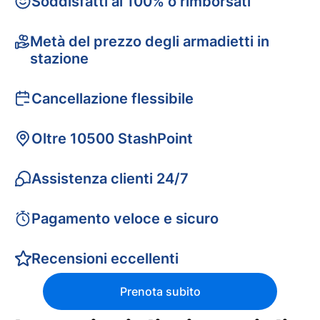
Soddisfatti al 100% o rimborsati
Metà del prezzo degli armadietti in
stazione
Cancellazione flessibile
Oltre 10500 StashPoint
Assistenza clienti 24/7
Pagamento veloce e sicuro
Recensioni eccellenti
Prenota subito