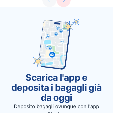
Scarica l'app e
deposita i bagagli già
da oggi
Deposito bagagli ovunque con l'app