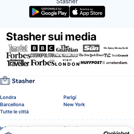
Stasher
Stasher sui media
Londra
Parigi
Barcellona
New York
Tutte le città
Informazioni
Prezzi