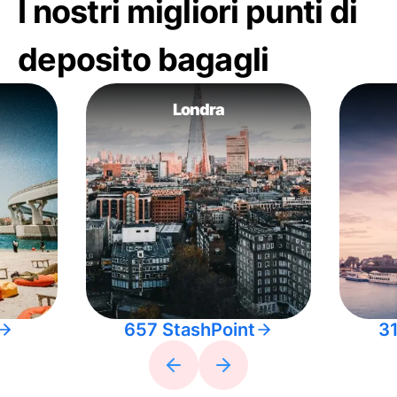
I nostri migliori punti di
deposito bagagli
Londra
657 StashPoint
31