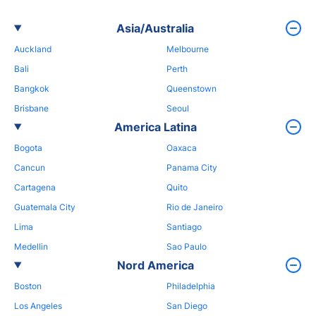
Asia/Australia
Auckland
Melbourne
Bali
Perth
Bangkok
Queenstown
Brisbane
Seoul
America Latina
Bogota
Oaxaca
Cancun
Panama City
Cartagena
Quito
Guatemala City
Rio de Janeiro
Lima
Santiago
Medellin
Sao Paulo
Nord America
Boston
Philadelphia
Los Angeles
San Diego