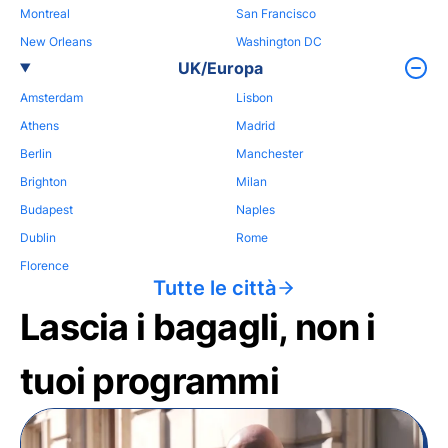
Montreal
San Francisco
New Orleans
Washington DC
UK/Europa
Amsterdam
Lisbon
Athens
Madrid
Berlin
Manchester
Brighton
Milan
Budapest
Naples
Dublin
Rome
Florence
Tutte le città
Lascia i bagagli, non i
tuoi programmi