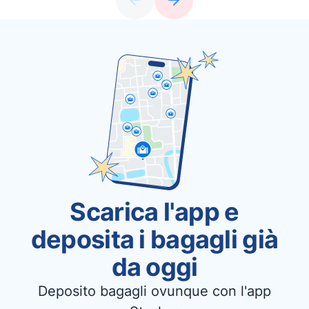
Scarica l'app e
deposita i bagagli già
da oggi
Deposito bagagli ovunque con l'app