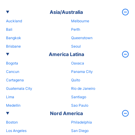
Asia/Australia
Auckland
Melbourne
Bali
Perth
Bangkok
Queenstown
Brisbane
Seoul
America Latina
Bogota
Oaxaca
Cancun
Panama City
Cartagena
Quito
Guatemala City
Rio de Janeiro
Lima
Santiago
Medellin
Sao Paulo
Nord America
Boston
Philadelphia
Los Angeles
San Diego