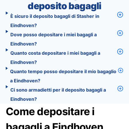
deposito bagagli
È sicuro il deposito bagagli di Stasher in
Eindhoven?
Dove posso depositare i miei bagagli a
Eindhoven?
Quanto costa depositare i miei bagagli a
Eindhoven?
Quanto tempo posso depositare il mio bagaglio
a Eindhoven?
Ci sono armadietti per il deposito bagagli a
Eindhoven?
Come depositare i
bagagli a Eindhoven