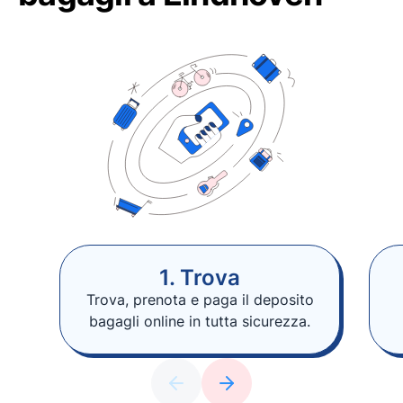
1. Trova
Trova, prenota e paga il deposito
bagagli online in tutta sicurezza.