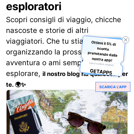
esploratori
Scopri consigli di viaggio, chicche
nascoste e storie di altri
viaggiatori. Che tu stia
Ottieni il 5% di
sconto
prenotando dalla
organizzando la prossima
nostra app!
avventura o ami semplicemente
Usa il codice coupon:
GETAPP5
esplorare,
il nostro blog ha qualcosa per
te. 🌍✨
SCARICA L'APP