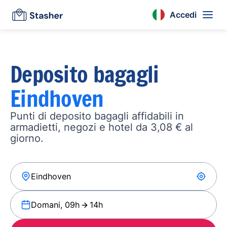
Accedi
Deposito bagagli
Eindhoven
Punti di deposito bagagli affidabili in
armadietti, negozi e hotel da 3,08 € al
giorno.
Domani, 09h
14h