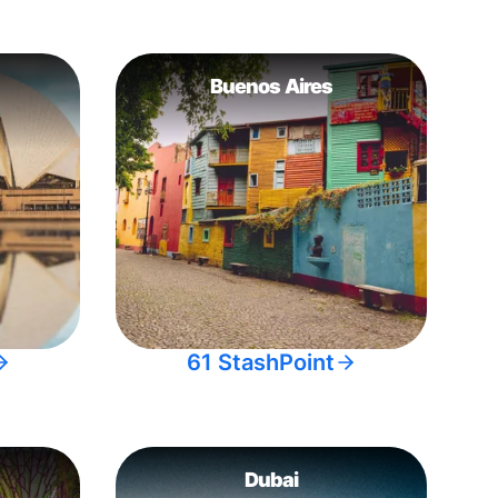
Buenos Aires
61 StashPoint
Dubai