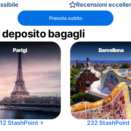
ssibile
Recensioni eccellen
Prenota subito
di deposito bagagli
Parigi
Barcellona
12 StashPoint
232 StashPoint