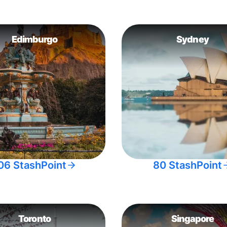
Edimburgo
Sydney
06 StashPoint
80 StashPoint
Toronto
Singapore