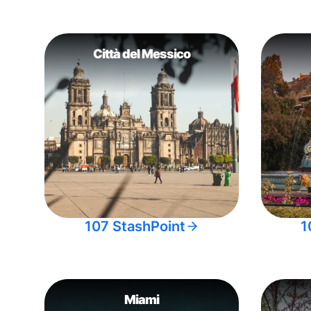
Città del Messico
107 StashPoint
1
Miami