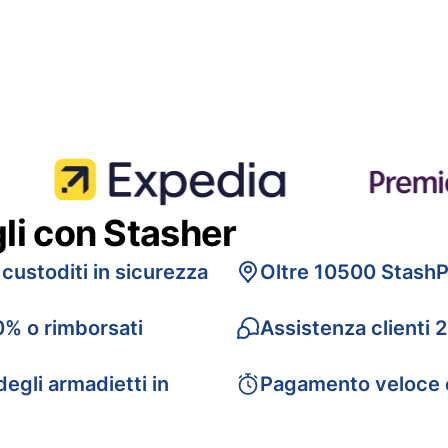
gli con Stasher
 custoditi in sicurezza
Oltre 10500 StashP
0% o rimborsati
Assistenza clienti 
egli armadietti in
Pagamento veloce 