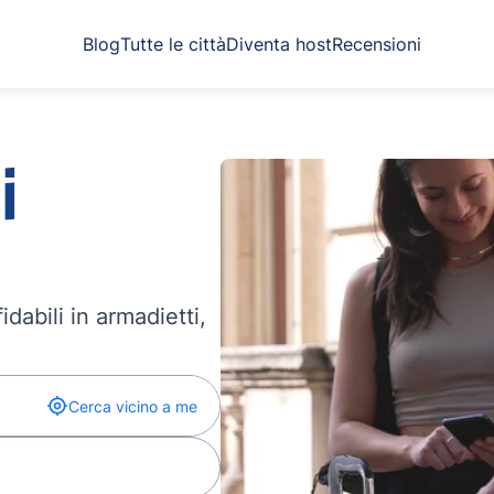
Blog
Tutte le città
Diventa host
Recensioni
i
dabili in armadietti,
Cerca vicino a me