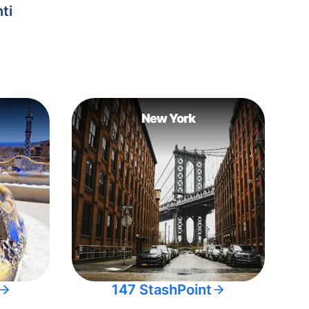
ti
New York
147 StashPoint