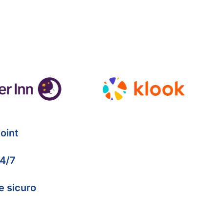
oint
24/7
e sicuro