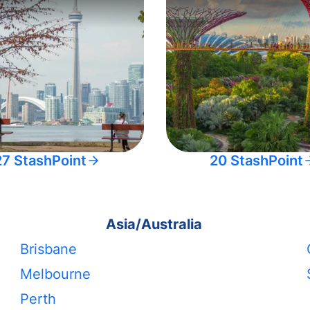
27 StashPoint
20 StashPoint
Asia/Australia
Brisbane
Melbourne
Perth