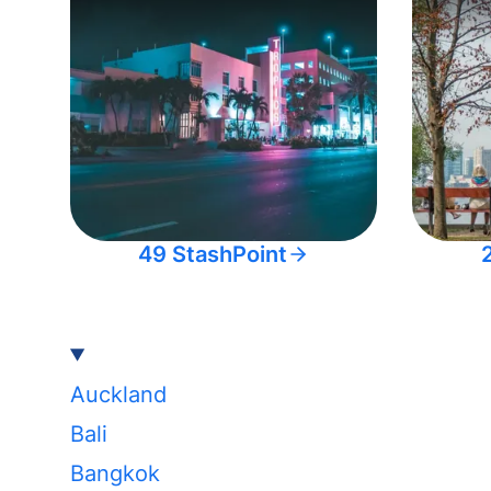
49 StashPoint
Auckland
Bali
Bangkok