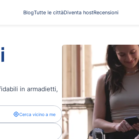
Blog
Tutte le città
Diventa host
Recensioni
i
dabili in armadietti,
Cerca vicino a me