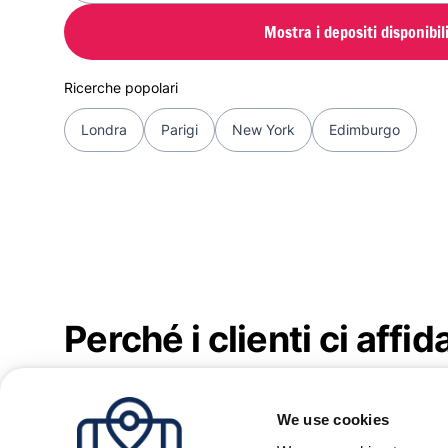
Mostra i depositi disponibil
Ricerche popolari
Londra
Parigi
New York
Edimburgo
Perché i clienti ci affid
Recensioni vere e recenti di viagg
We use cookies