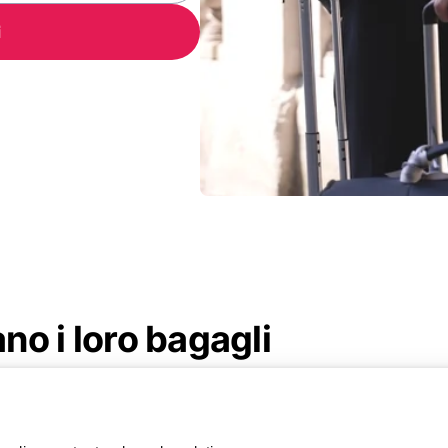
i
ano i loro bagagli
iatori soddisfatti