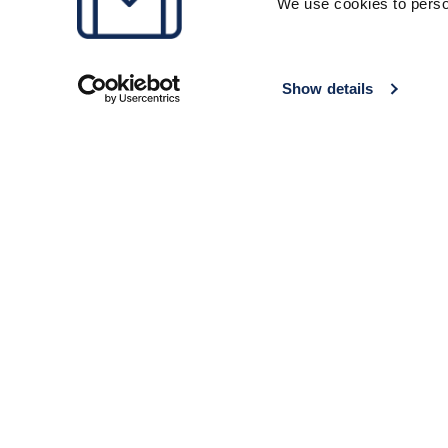
We use cookies to perso
Show details
Ci scelgono
Perché lasciare i baga
Milioni di bagagli
Soddisfatti al 10
Metà del prezzo d
stazione