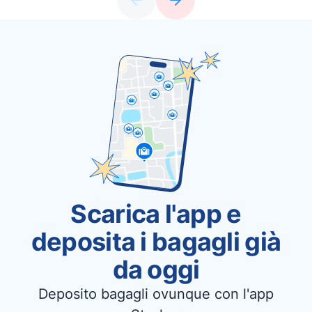
Scarica l'app e
deposita i bagagli già
da oggi
Deposito bagagli ovunque con l'app