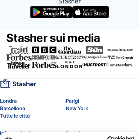
Stasher
Stasher sui media
Londra
Parigi
Barcellona
New York
Tutte le città
Informazioni
Prezzi