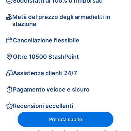
Soddisfatti al 100% o rimborsati
Metà del prezzo degli armadietti in
stazione
Cancellazione flessibile
Oltre 10500 StashPoint
Assistenza clienti 24/7
Pagamento veloce e sicuro
Recensioni eccellenti
Prenota subito