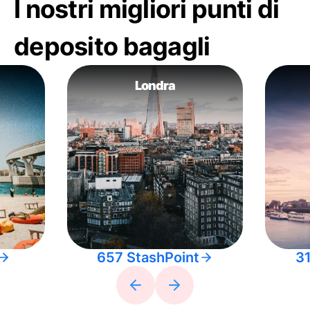
I nostri migliori punti di
deposito bagagli
Londra
657 StashPoint
31