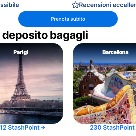
ssibile
Recensioni eccellen
Prenota subito
di deposito bagagli
Parigi
Barcellona
12 StashPoint
230 StashPoint