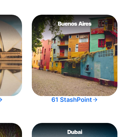
Buenos Aires
61 StashPoint
Dubai