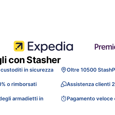
gli con Stasher
 custoditi in sicurezza
Oltre 10500 StashP
0% o rimborsati
Assistenza clienti 
egli armadietti in
Pagamento veloce 