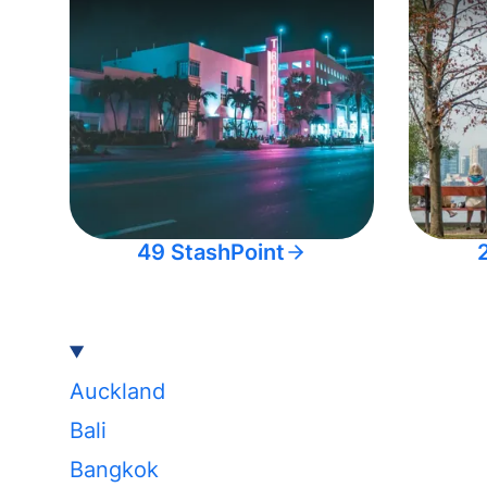
49 StashPoint
Auckland
Bali
Bangkok