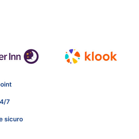
oint
24/7
e sicuro