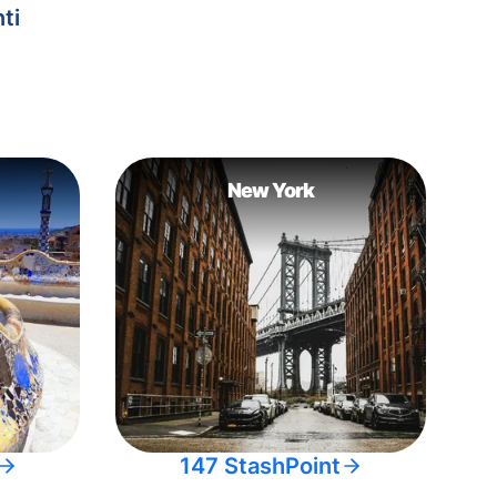
ti
New York
147 StashPoint