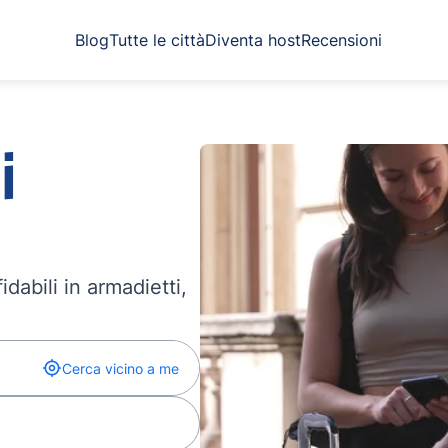
Blog
Tutte le città
Diventa host
Recensioni
i
dabili in armadietti,
Cerca vicino a me