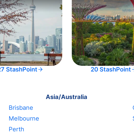
27 StashPoint
20 StashPoint
Asia/Australia
Brisbane
Melbourne
Perth