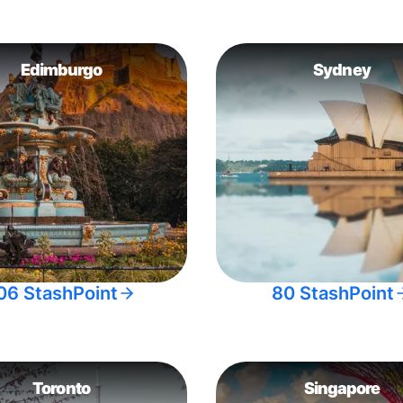
Edimburgo
Sydney
06 StashPoint
80 StashPoint
Toronto
Singapore