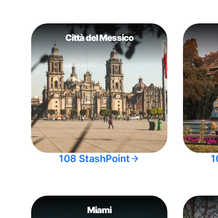
Città del Messico
108 StashPoint
1
Miami