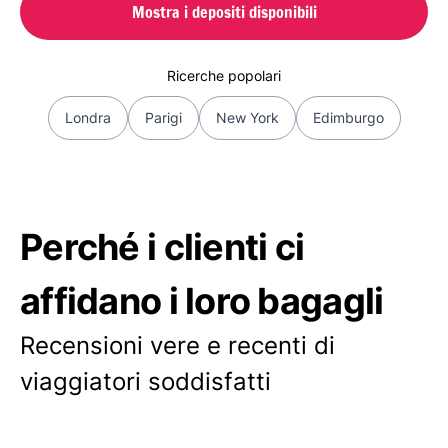
Mostra i depositi disponibili
Ricerche popolari
Londra
Parigi
New York
Edimburgo
Perché i clienti ci
affidano i loro bagagli
Recensioni vere e recenti di
viaggiatori soddisfatti