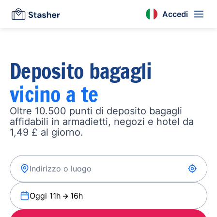
Accedi
Deposito bagagli
vicino a te
Oltre 10.500 punti di deposito bagagli
affidabili in armadietti, negozi e hotel da
1,49 £ al giorno.
Oggi 11h
16h