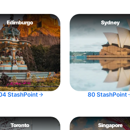
Edimburgo
Sydney
04 StashPoint
80 StashPoint
Toronto
Singapore