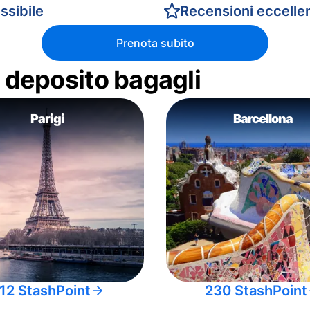
ssibile
Recensioni eccellen
Prenota subito
di deposito bagagli
Parigi
Barcellona
12 StashPoint
230 StashPoint