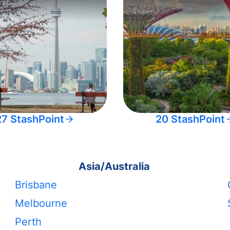
27 StashPoint
20 StashPoint
Asia/Australia
Brisbane
Melbourne
Perth