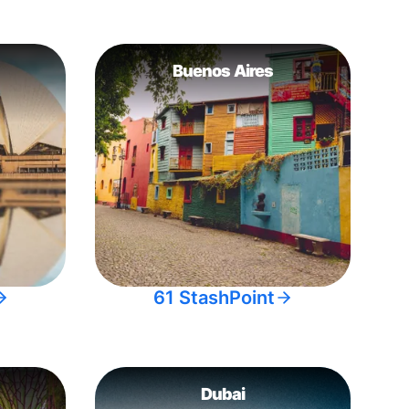
Buenos Aires
61 StashPoint
Dubai