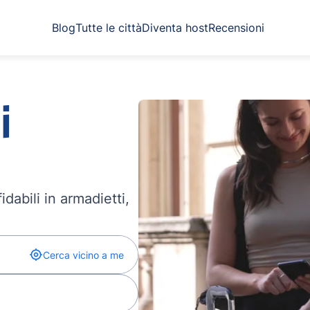
Blog
Tutte le città
Diventa host
Recensioni
i
dabili in armadietti,
Cerca vicino a me