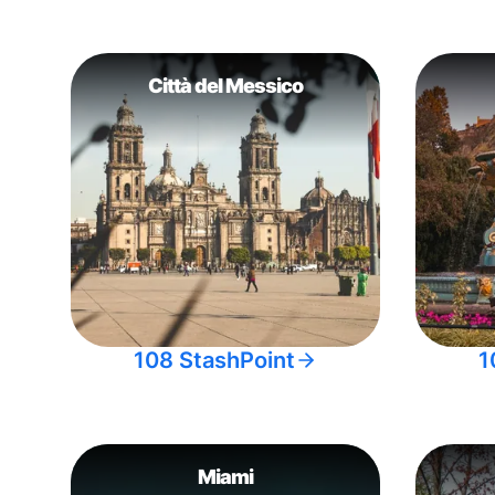
Città del Messico
108 StashPoint
1
Miami