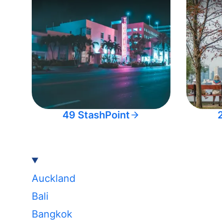
49 StashPoint
Auckland
Bali
Bangkok