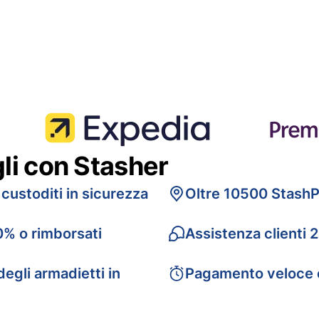
gli con Stasher
 custoditi in sicurezza
Oltre 10500 StashP
0% o rimborsati
Assistenza clienti 
egli armadietti in
Pagamento veloce 