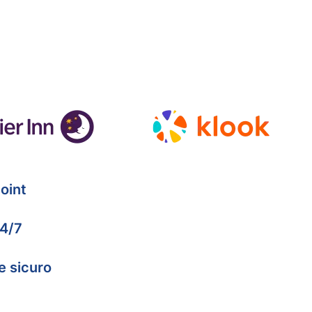
oint
24/7
e sicuro