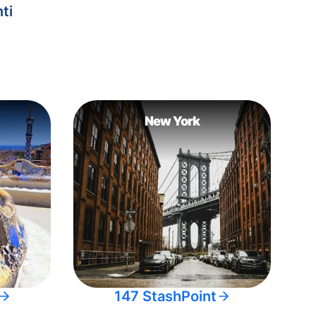
ti
New York
147 StashPoint