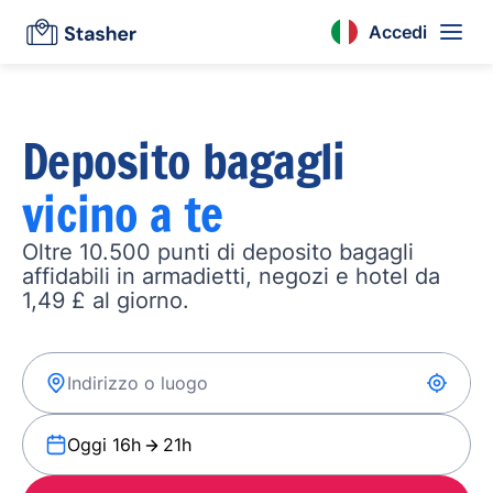
Accedi
Deposito bagagli
vicino a te
Oltre 10.500 punti di deposito bagagli
affidabili in armadietti, negozi e hotel da
1,49 £ al giorno.
Oggi 16h
21h