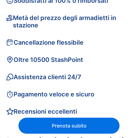
Soddisfatti al 100% o rimborsati
Metà del prezzo degli armadietti in
stazione
Cancellazione flessibile
Oltre 10500 StashPoint
Assistenza clienti 24/7
Pagamento veloce e sicuro
Recensioni eccellenti
Prenota subito