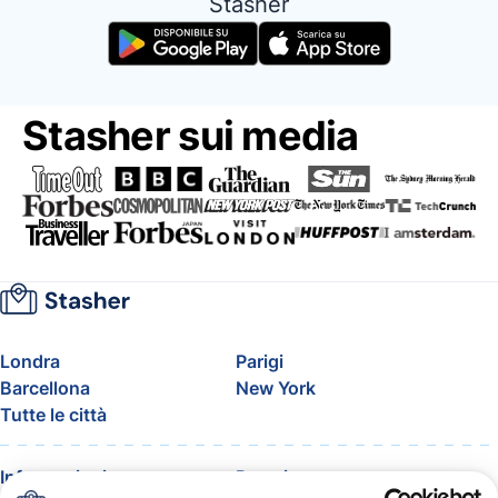
Stasher
Stasher sui media
Londra
Parigi
Barcellona
New York
Tutte le città
Informazioni
Prezzi