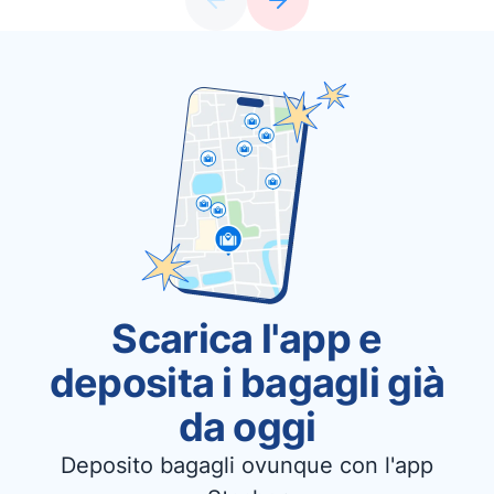
Scarica l'app e
deposita i bagagli già
da oggi
Deposito bagagli ovunque con l'app