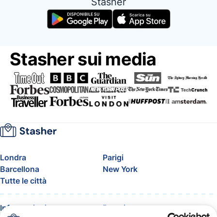
Stasher
Stasher sui media
Londra
Parigi
Barcellona
New York
Tutte le città
Informazioni
Prezzi