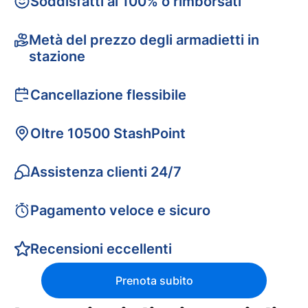
Soddisfatti al 100% o rimborsati
Metà del prezzo degli armadietti in
stazione
Cancellazione flessibile
Oltre 10500 StashPoint
Assistenza clienti 24/7
Pagamento veloce e sicuro
Recensioni eccellenti
Prenota subito