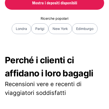
Mostra i depositi disponibili
Ricerche popolari
Londra
Parigi
New York
Edimburgo
Perché i clienti ci
affidano i loro bagagli
Recensioni vere e recenti di
viaggiatori soddisfatti