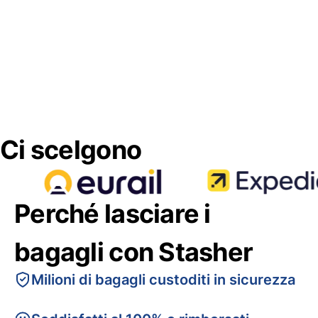
Ci scelgono
Perché lasciare i
bagagli con Stasher
Milioni di bagagli custoditi in sicurezza