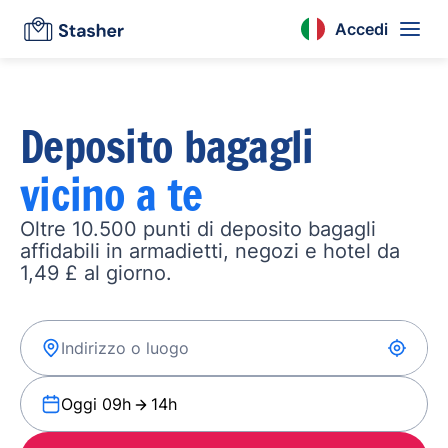
Accedi
Deposito bagagli
vicino a te
Oltre 10.500 punti di deposito bagagli
affidabili in armadietti, negozi e hotel da
1,49 £ al giorno.
Oggi 09h
14h