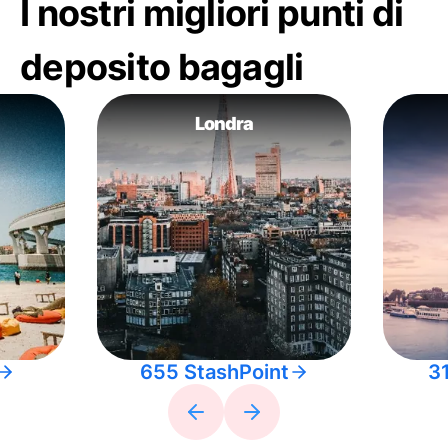
I nostri migliori punti di
deposito bagagli
Londra
655 StashPoint
3