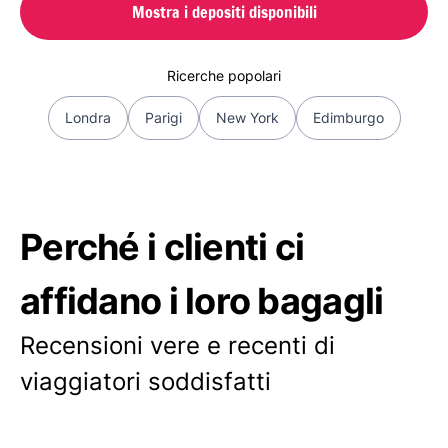
Mostra i depositi disponibili
Ricerche popolari
Londra
Parigi
New York
Edimburgo
Perché i clienti ci
affidano i loro bagagli
Recensioni vere e recenti di
viaggiatori soddisfatti