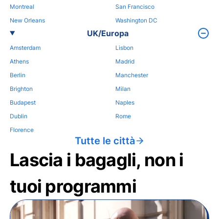
Montreal
San Francisco
New Orleans
Washington DC
UK/Europa
Amsterdam
Lisbon
Athens
Madrid
Berlin
Manchester
Brighton
Milan
Budapest
Naples
Dublin
Rome
Florence
Tutte le città
Lascia i bagagli, non i
tuoi programmi