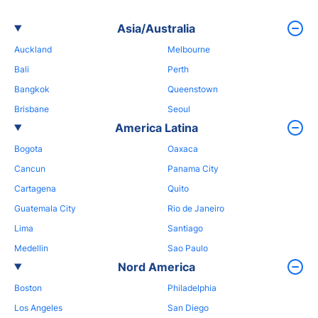
Asia/Australia
Auckland
Melbourne
Bali
Perth
Bangkok
Queenstown
Brisbane
Seoul
America Latina
Bogota
Oaxaca
Cancun
Panama City
Cartagena
Quito
Guatemala City
Rio de Janeiro
Lima
Santiago
Medellin
Sao Paulo
Nord America
Boston
Philadelphia
Los Angeles
San Diego