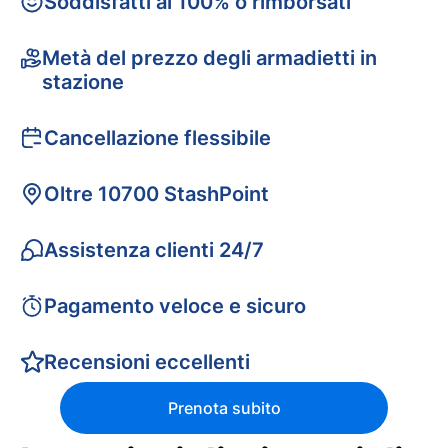
Soddisfatti al 100% o rimborsati
Metà del prezzo degli armadietti in
stazione
Cancellazione flessibile
Oltre 10700 StashPoint
Assistenza clienti 24/7
Pagamento veloce e sicuro
Recensioni eccellenti
Prenota subito