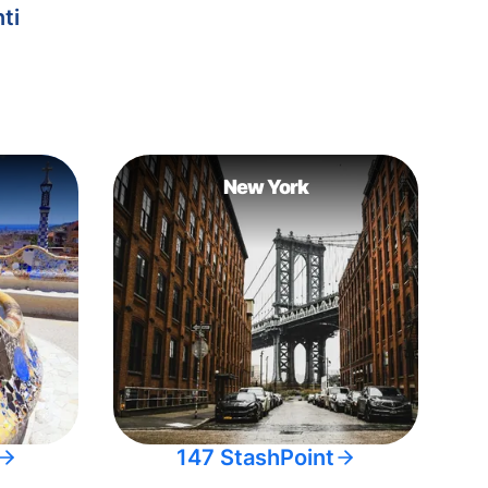
ti
New York
147 StashPoint