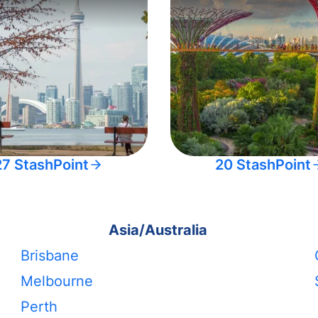
27 StashPoint
20 StashPoint
Asia/Australia
Brisbane
Melbourne
Perth