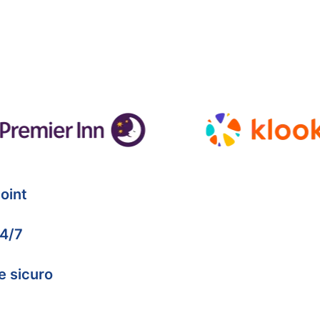
oint
24/7
e sicuro