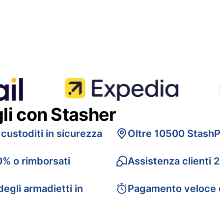
gli con Stasher
 custoditi in sicurezza
Oltre 10500 StashP
0% o rimborsati
Assistenza clienti 
egli armadietti in
Pagamento veloce 