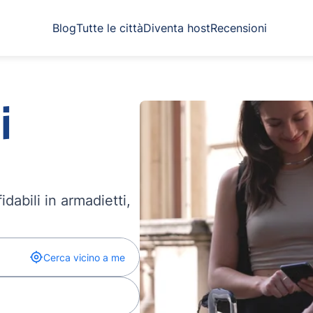
Blog
Tutte le città
Diventa host
Recensioni
i
dabili in armadietti,
Cerca vicino a me