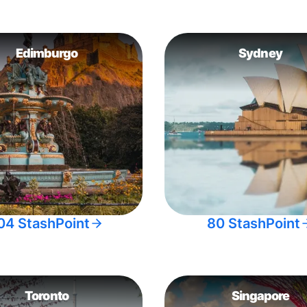
Edimburgo
Sydney
04 StashPoint
80 StashPoint
Toronto
Singapore