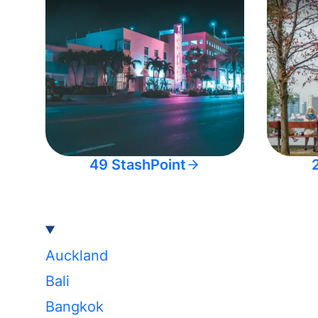
49 StashPoint
Auckland
Bali
Bangkok