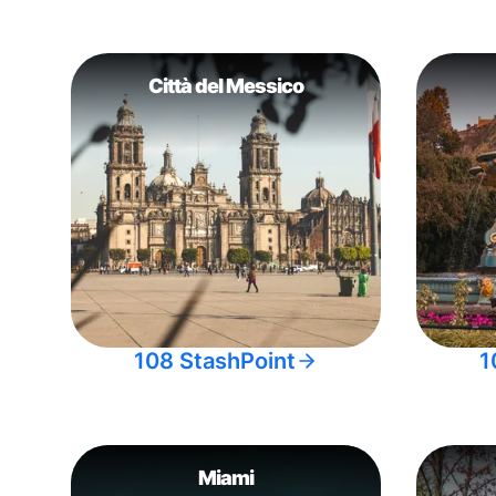
Città del Messico
108 StashPoint
1
Miami