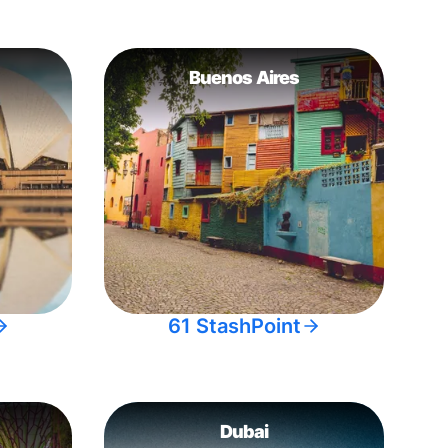
Buenos Aires
61 StashPoint
Dubai