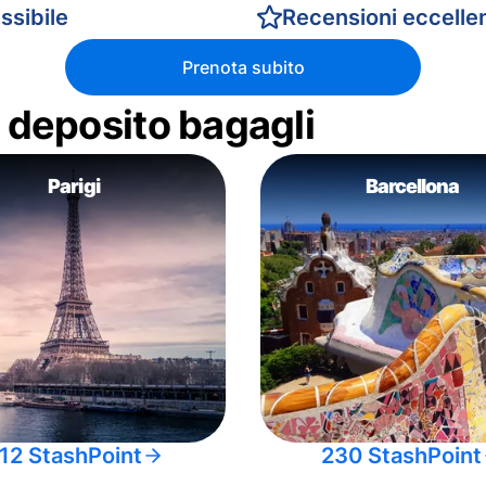
ssibile
Recensioni eccellen
Prenota subito
di deposito bagagli
Parigi
Barcellona
12 StashPoint
230 StashPoint