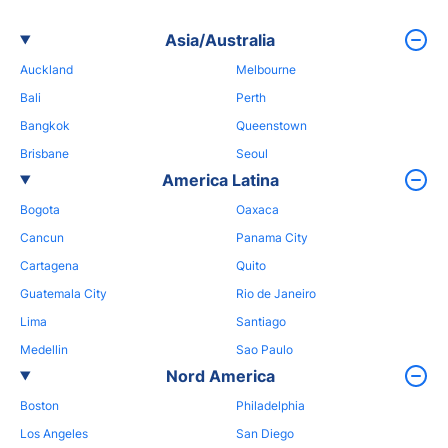
Asia/Australia
Auckland
Melbourne
Bali
Perth
Bangkok
Queenstown
Brisbane
Seoul
America Latina
Bogota
Oaxaca
Cancun
Panama City
Cartagena
Quito
Guatemala City
Rio de Janeiro
Lima
Santiago
Medellin
Sao Paulo
Nord America
Boston
Philadelphia
Los Angeles
San Diego