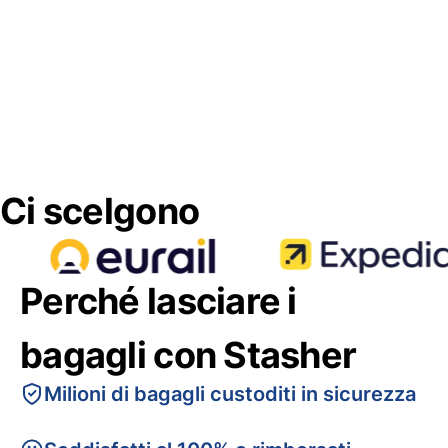
Ci scelgono
Perché lasciare i
bagagli con Stasher
Milioni di bagagli custoditi in sicurezza