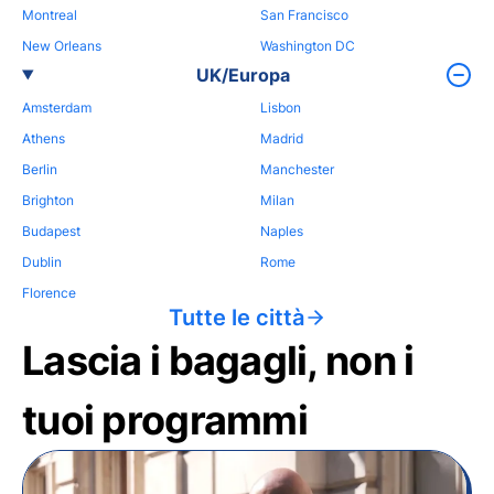
Montreal
San Francisco
New Orleans
Washington DC
UK/Europa
Amsterdam
Lisbon
Athens
Madrid
Berlin
Manchester
Brighton
Milan
Budapest
Naples
Dublin
Rome
Florence
Tutte le città
Lascia i bagagli, non i
tuoi programmi