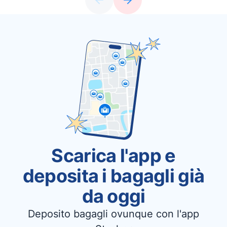
Scarica l'app e
deposita i bagagli già
da oggi
Deposito bagagli ovunque con l'app