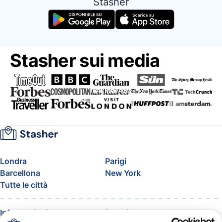
Stasher
Stasher sui media
Londra
Parigi
Barcellona
New York
Tutte le città
Informazioni
Prezzi