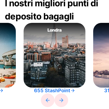
I nostri migliori punti di
deposito bagagli
Londra
655 StashPoint
3