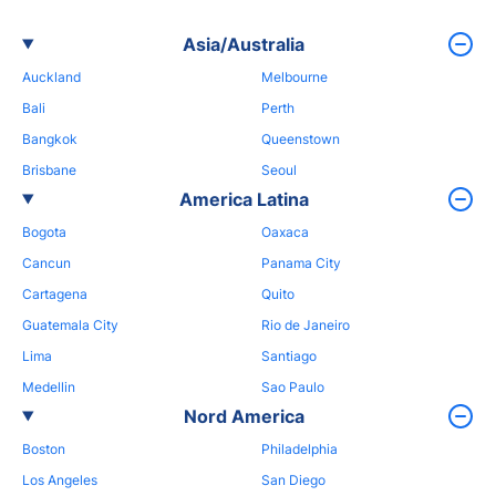
Asia/Australia
Auckland
Melbourne
Bali
Perth
Bangkok
Queenstown
Brisbane
Seoul
America Latina
Bogota
Oaxaca
Cancun
Panama City
Cartagena
Quito
Guatemala City
Rio de Janeiro
Lima
Santiago
Medellin
Sao Paulo
Nord America
Boston
Philadelphia
Los Angeles
San Diego