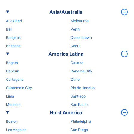
Asia/Australia
Auckland
Melbourne
Bali
Perth
Bangkok
Queenstown
Brisbane
Seoul
America Latina
Bogota
Oaxaca
Cancun
Panama City
Cartagena
Quito
Guatemala City
Rio de Janeiro
Lima
Santiago
Medellin
Sao Paulo
Nord America
Boston
Philadelphia
Los Angeles
San Diego