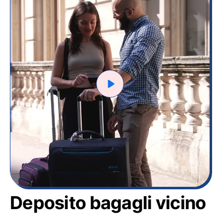
Deposito bagagli vicino