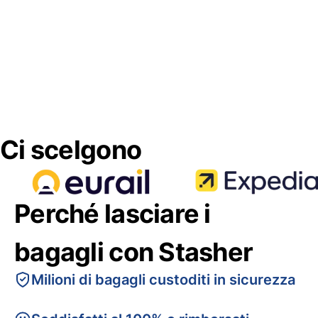
Ci scelgono
Perché lasciare i
bagagli con Stasher
Milioni di bagagli custoditi in sicurezza