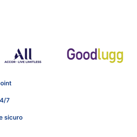
oint
24/7
e sicuro