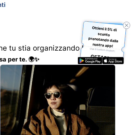
ti
Ottieni il 5% di
sconto
prenotando dalla
nostra app!
Che tu stia organizzando la
Usa il codice coupon:
GETAPP5
sa per te. 🌍✨