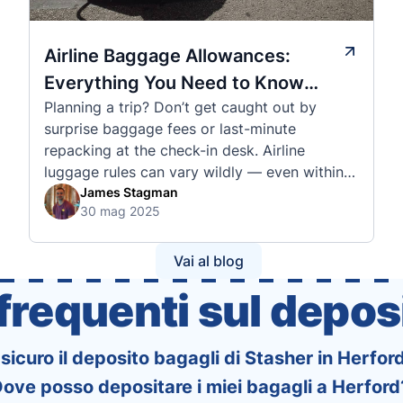
Airline Baggage Allowances:
Everything You Need to Know
Planning a trip? Don’t get caught out by
Before You Fly
surprise baggage fees or last-minute
repacking at the check-in desk. Airline
luggage rules can vary wildly — even within
the same country or alliance. That’s why
James Stagman
30 mag 2025
we’ve created a detailed set of guides to help
you navigate the cabin and checked baggage
policies of over 30 international …
Vai al blog
requenti sul deposi
 sicuro il deposito bagagli di Stasher in Herfor
ove posso depositare i miei bagagli a Herford