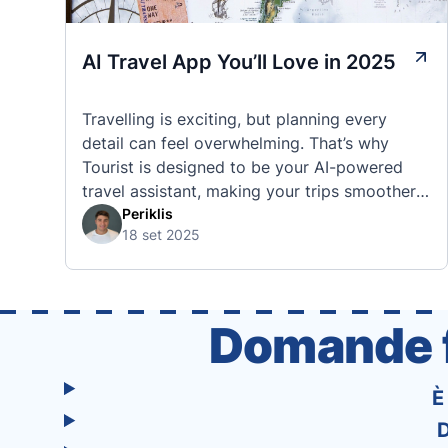
AI Travel App You’ll Love in 2025
Travelling is exciting, but planning every
detail can feel overwhelming. That’s why
Tourist is designed to be your AI-powered
travel assistant, making your trips smoother,
smarter, and stress-free. 🧭 What Makes the
Periklis
18 set 2025
Tourist App Unique? Unlike standard travel
apps, Tourist combines powerful tools into
one easy-to-use platform: With Tourist, your
trip planning becomes as exciting …
Domande f
È
D