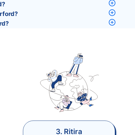
d?
rford?
ord?
3. Ritira