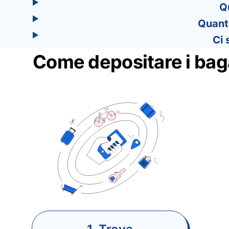
Q
Quanto
Ci 
Come depositare i baga