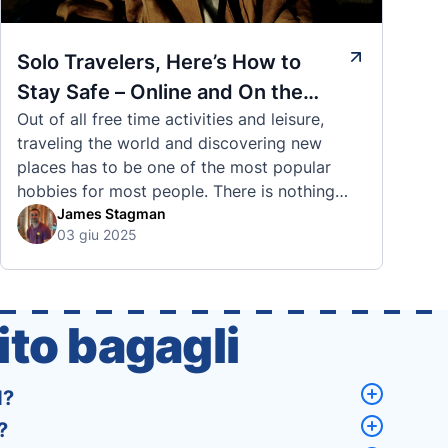
Solo Travelers, Here’s How to
Stay Safe – Online and On the
Out of all free time activities and leisure,
Road
traveling the world and discovering new
places has to be one of the most popular
hobbies for most people. There is nothing
quite like visiting a brand new city, country,
James Stagman
03 giu 2025
or region and experiencing the culture, the
traditions, the languages, and everything else
that a completely new …
to bagagli
d?
?