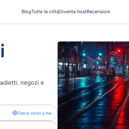
Blog
Tutte le città
Diventa host
Recensioni
i
madietti, negozi e
Cerca vicino a me