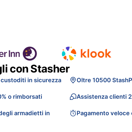
gli con Stasher
 custoditi in sicurezza
Oltre 10500 StashP
0% o rimborsati
Assistenza clienti 
egli armadietti in
Pagamento veloce 