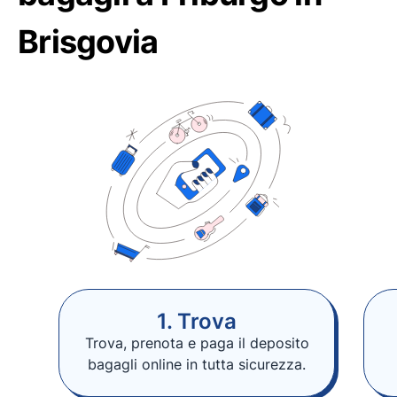
Brisgovia
1. Trova
Trova, prenota e paga il deposito
bagagli online in tutta sicurezza.