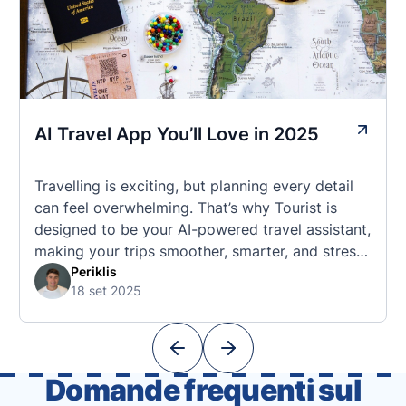
AI Travel App You’ll Love in 2025
Travelling is exciting, but planning every detail
can feel overwhelming. That’s why Tourist is
designed to be your AI-powered travel assistant,
making your trips smoother, smarter, and stress-
free. 🧭 What Makes the Tourist App Unique?
Periklis
18 set 2025
Unlike standard travel apps, Tourist combines
powerful tools into one easy-to-use platform:
With Tourist, your trip planning becomes as
exciting …
Domande frequenti sul