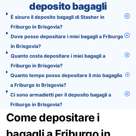
deposito bagagli
È sicuro il deposito bagagli di Stasher in
Friburgo in Brisgovia?
Dove posso depositare i miei bagagli a Friburgo
in Brisgovia?
Quanto costa depositare i miei bagagli a
Friburgo in Brisgovia?
Quanto tempo posso depositare il mio bagaglio
a Friburgo in Brisgovia?
Ci sono armadietti per il deposito bagagli a
Friburgo in Brisgovia?
Come depositare i
bagagli a Friburgo in