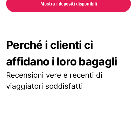
Mostra i depositi disponibili
Perché i clienti ci
affidano i loro bagagli
Recensioni vere e recenti di
viaggiatori soddisfatti