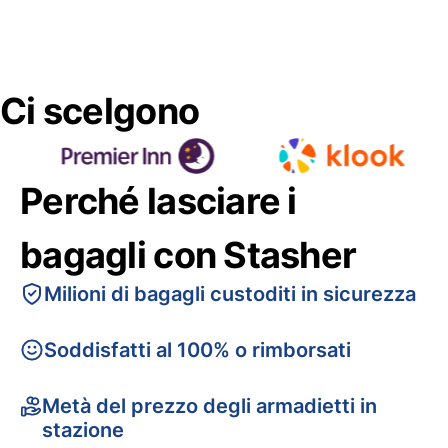
Ci scelgono
Perché lasciare i
bagagli con Stasher
Milioni di bagagli custoditi in sicurezza
Soddisfatti al 100% o rimborsati
Metà del prezzo degli armadietti in
stazione