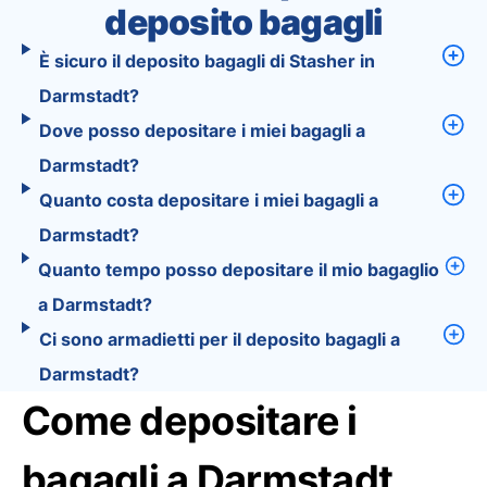
deposito bagagli
È sicuro il deposito bagagli di Stasher in
Darmstadt?
Dove posso depositare i miei bagagli a
Darmstadt?
Quanto costa depositare i miei bagagli a
Darmstadt?
Quanto tempo posso depositare il mio bagaglio
a Darmstadt?
Ci sono armadietti per il deposito bagagli a
Darmstadt?
Come depositare i
bagagli a Darmstadt