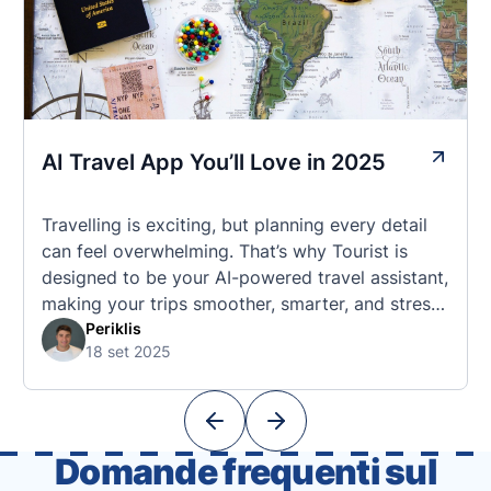
AI Travel App You’ll Love in 2025
Travelling is exciting, but planning every detail
can feel overwhelming. That’s why Tourist is
designed to be your AI-powered travel assistant,
making your trips smoother, smarter, and stress-
free. 🧭 What Makes the Tourist App Unique?
Periklis
18 set 2025
Unlike standard travel apps, Tourist combines
powerful tools into one easy-to-use platform:
With Tourist, your trip planning becomes as
exciting …
Domande frequenti sul