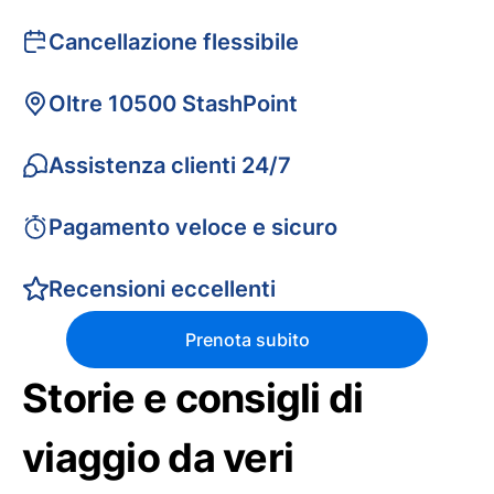
Cancellazione flessibile
Oltre 10500 StashPoint
Assistenza clienti 24/7
Pagamento veloce e sicuro
Recensioni eccellenti
Prenota subito
Storie e consigli di
viaggio da veri