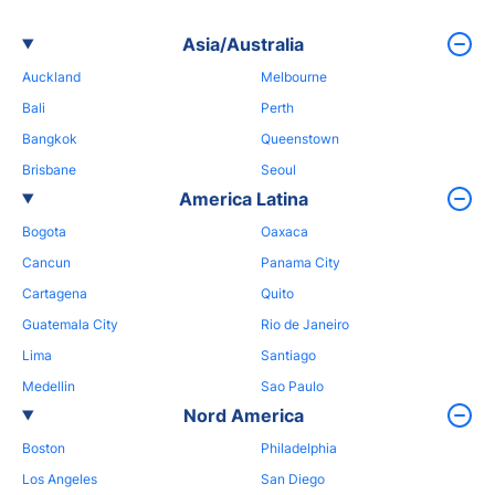
Asia/Australia
Auckland
Melbourne
Bali
Perth
Bangkok
Queenstown
Brisbane
Seoul
America Latina
Bogota
Oaxaca
Cancun
Panama City
Cartagena
Quito
Guatemala City
Rio de Janeiro
Lima
Santiago
Medellin
Sao Paulo
Nord America
Boston
Philadelphia
Los Angeles
San Diego