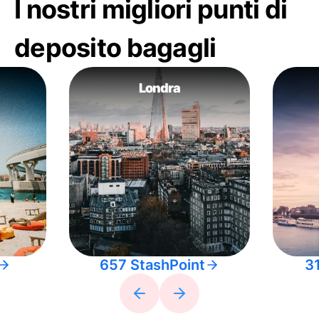
I nostri migliori punti di
deposito bagagli
Londra
657 StashPoint
3