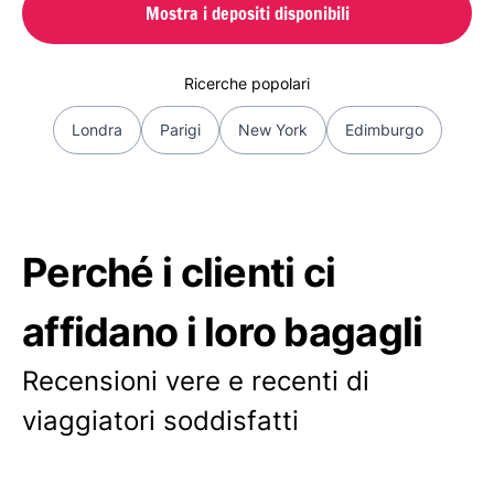
Mostra i depositi disponibili
Ricerche popolari
Londra
Parigi
New York
Edimburgo
Perché i clienti ci
affidano i loro bagagli
Recensioni vere e recenti di
viaggiatori soddisfatti