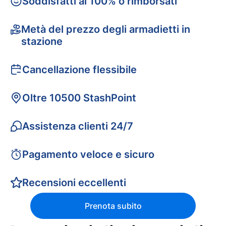
Soddisfatti al 100% o rimborsati
Metà del prezzo degli armadietti in
stazione
Cancellazione flessibile
Oltre 10500 StashPoint
Assistenza clienti 24/7
Pagamento veloce e sicuro
Recensioni eccellenti
Prenota subito