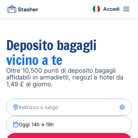
Accedi
Deposito bagagli
vicino a te
Oltre 10.500 punti di deposito bagagli
affidabili in armadietti, negozi e hotel da
1,49 £ al giorno.
Oggi 14h
19h