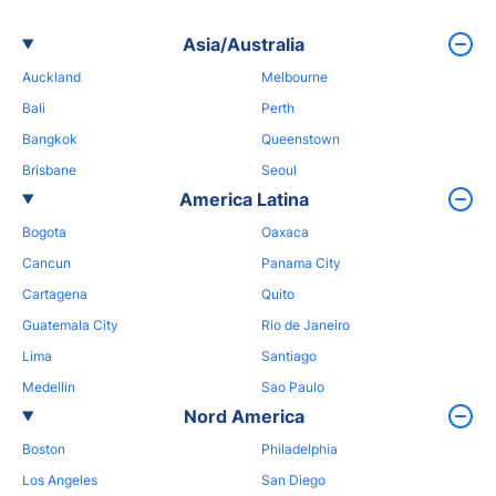
Asia/Australia
Auckland
Melbourne
Bali
Perth
Bangkok
Queenstown
Brisbane
Seoul
America Latina
Bogota
Oaxaca
Cancun
Panama City
Cartagena
Quito
Guatemala City
Rio de Janeiro
Lima
Santiago
Medellin
Sao Paulo
Nord America
Boston
Philadelphia
Los Angeles
San Diego