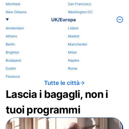
Montreal
San Francisco
New Orleans
Washington DC
UK/Europa
Amsterdam
Lisbon
Athens
Madrid
Berlin
Manchester
Brighton
Milan
Budapest
Naples
Dublin
Rome
Florence
Tutte le città
Lascia i bagagli, non i
tuoi programmi