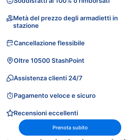
Soddisfatti al 100% o rimborsati
Metà del prezzo degli armadietti in
stazione
Cancellazione flessibile
Oltre 10500 StashPoint
Assistenza clienti 24/7
Pagamento veloce e sicuro
Recensioni eccellenti
Prenota subito