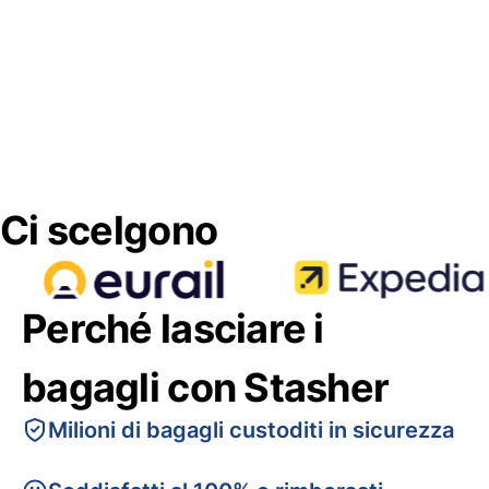
Ci scelgono
Perché lasciare i
bagagli con Stasher
Milioni di bagagli custoditi in sicurezza