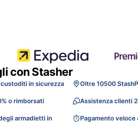
gli con Stasher
 custoditi in sicurezza
Oltre 10500 StashP
0% o rimborsati
Assistenza clienti 
egli armadietti in
Pagamento veloce 