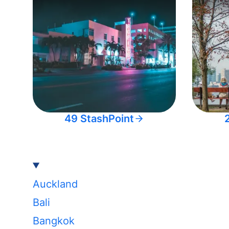
49 StashPoint
Auckland
Bali
Bangkok