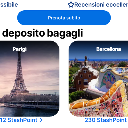
ssibile
Recensioni eccellen
Prenota subito
di deposito bagagli
Parigi
Barcellona
12 StashPoint
230 StashPoint