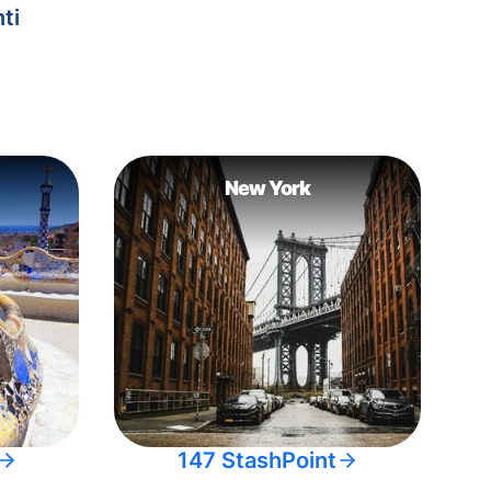
ti
New York
147 StashPoint