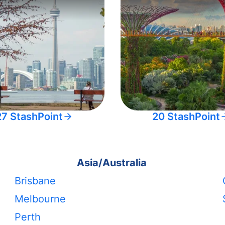
27 StashPoint
20 StashPoint
Asia/Australia
Brisbane
Melbourne
Perth