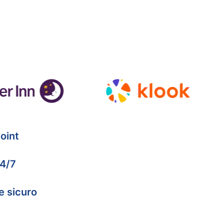
oint
24/7
e sicuro