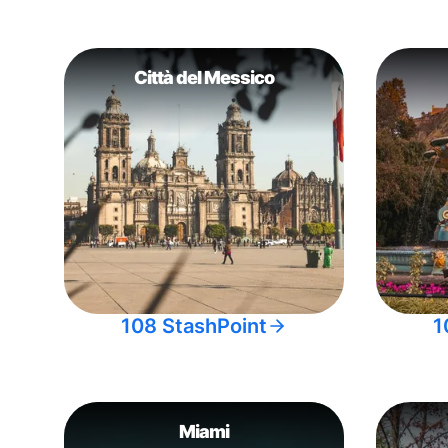
Città del Messico
108 StashPoint
1
Miami