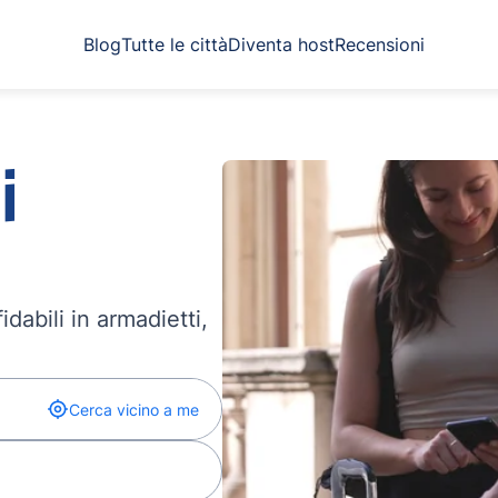
Blog
Tutte le città
Diventa host
Recensioni
i
dabili in armadietti,
Cerca vicino a me