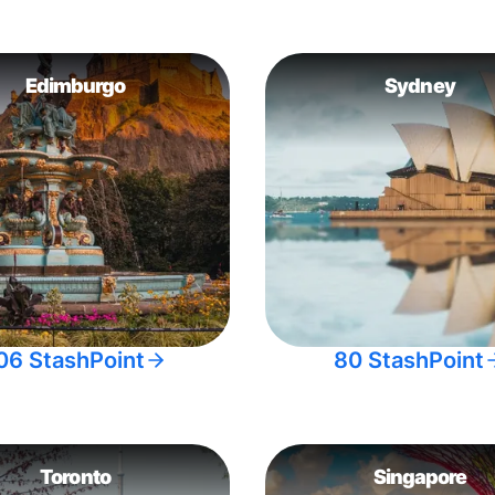
Edimburgo
Sydney
06 StashPoint
80 StashPoint
Toronto
Singapore