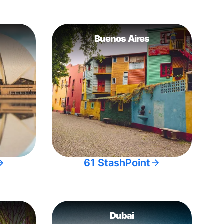
Buenos Aires
61 StashPoint
Dubai