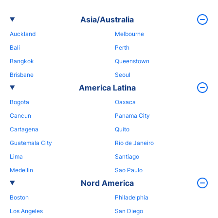
Asia/Australia
Auckland
Melbourne
Bali
Perth
Bangkok
Queenstown
Brisbane
Seoul
America Latina
Bogota
Oaxaca
Cancun
Panama City
Cartagena
Quito
Guatemala City
Rio de Janeiro
Lima
Santiago
Medellin
Sao Paulo
Nord America
Boston
Philadelphia
Los Angeles
San Diego