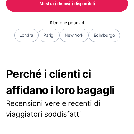
Mostra i depositi disponibili
Ricerche popolari
Londra
Parigi
New York
Edimburgo
Perché i clienti ci
affidano i loro bagagli
Recensioni vere e recenti di
viaggiatori soddisfatti