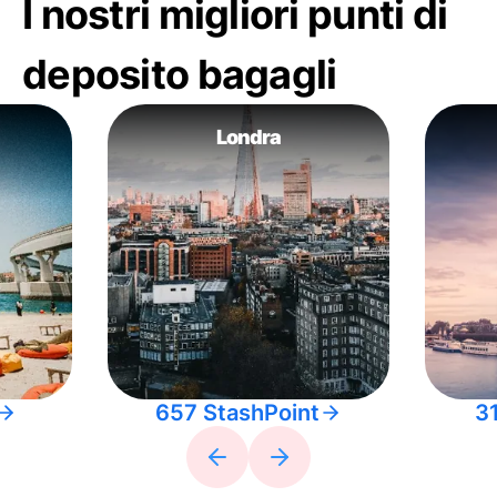
I nostri migliori punti di
deposito bagagli
Londra
657 StashPoint
3