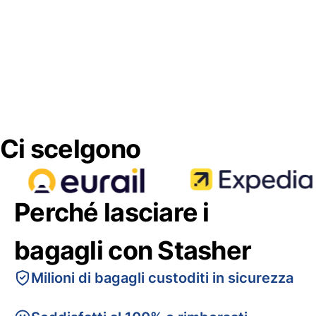
Ci scelgono
Perché lasciare i
bagagli con Stasher
Milioni di bagagli custoditi in sicurezza