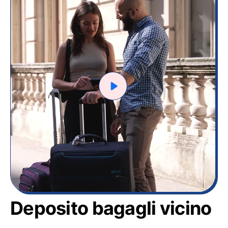
Deposito bagagli vicino