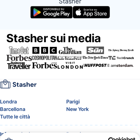
Stasher
Stasher sui media
Londra
Parigi
Barcellona
New York
Tutte le città
Informazioni
Prezzi