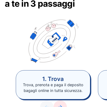
a te in 3 passaggi
1. Trova
Trova, prenota e paga il deposito
bagagli online in tutta sicurezza.