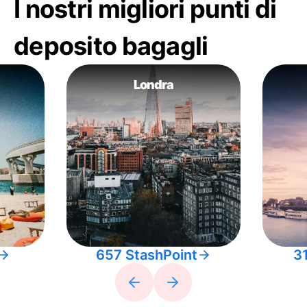
I nostri migliori punti di
deposito bagagli
Londra
657 StashPoint
3