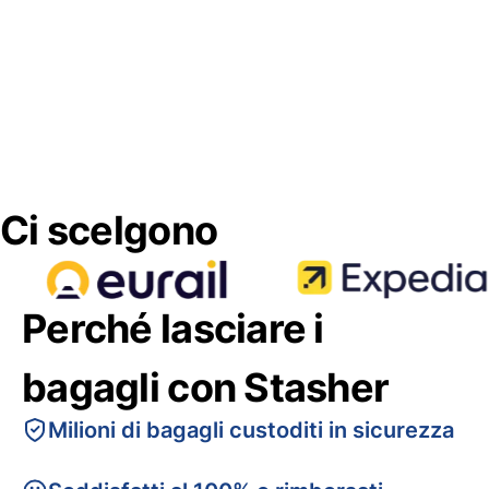
Ci scelgono
Perché lasciare i
bagagli con Stasher
Milioni di bagagli custoditi in sicurezza