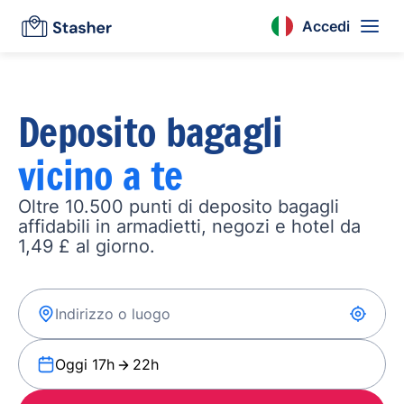
Accedi
Deposito bagagli
vicino a te
Oltre 10.500 punti di deposito bagagli
affidabili in armadietti, negozi e hotel da
1,49 £ al giorno.
Oggi 17h
22h